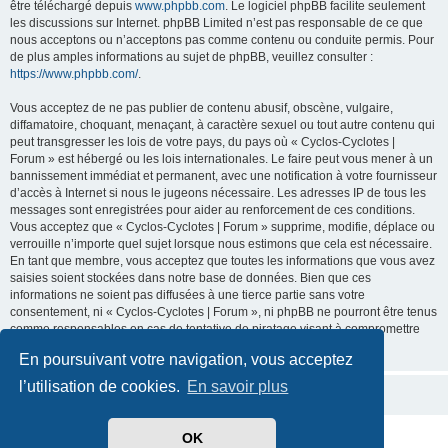
être téléchargé depuis
www.phpbb.com
. Le logiciel phpBB facilite seulement
les discussions sur Internet. phpBB Limited n’est pas responsable de ce que
nous acceptons ou n’acceptons pas comme contenu ou conduite permis. Pour
de plus amples informations au sujet de phpBB, veuillez consulter :
https://www.phpbb.com/
.
Vous acceptez de ne pas publier de contenu abusif, obscène, vulgaire,
diffamatoire, choquant, menaçant, à caractère sexuel ou tout autre contenu qui
peut transgresser les lois de votre pays, du pays où « Cyclos-Cyclotes |
Forum » est hébergé ou les lois internationales. Le faire peut vous mener à un
bannissement immédiat et permanent, avec une notification à votre fournisseur
d’accès à Internet si nous le jugeons nécessaire. Les adresses IP de tous les
messages sont enregistrées pour aider au renforcement de ces conditions.
Vous acceptez que « Cyclos-Cyclotes | Forum » supprime, modifie, déplace ou
verrouille n’importe quel sujet lorsque nous estimons que cela est nécessaire.
En tant que membre, vous acceptez que toutes les informations que vous avez
saisies soient stockées dans notre base de données. Bien que ces
informations ne soient pas diffusées à une tierce partie sans votre
consentement, ni « Cyclos-Cyclotes | Forum », ni phpBB ne pourront être tenus
comme responsables en cas de tentative de piratage visant à compromettre
les données.
En poursuivant votre navigation, vous acceptez
l’utilisation de cookies.
En savoir plus
OK
Développé par
phpBB
® Forum Software © phpBB Limited