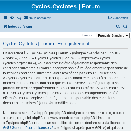
Cyclos-Cyclotes | Forum
FAQ
Nous contacter
Connexion
R
R
Index du forum
e
e
Langue :
c
c
Cyclos-Cyclotes | Forum - Enregistrement
h
h
En accédant à « Cyclos-Cyclotes | Forum » (désigné ci-après par « nous »,
e
e
« notre », « nos », « Cyclos-Cyclotes | Forum », « https://www.cyclos-
r
r
cyclotes.org/forum »), vous acceptez d’être légalement responsable des
conditions suivantes. Si vous n’acceptez pas d’être légalement responsable de
c
c
toutes les conditions suivantes, alors n’accédez pas et/ou n’utilisez pas
h
h
« Cyclos-Cyclotes | Forum ». Nous pouvons modifier celles-ci à n’importe quel
e
e
moment et nous ferons tout pour que vous en soyez informé, bien qu’il soit
prudent de vérifier régulièrement celles-ci par vous-même. Si vous continuez
r
r
d’utiliser « Cyclos-Cyclotes | Forum » alors que des changements ont été
effectués, vous acceptez d’être légalement responsable des conditions
découlant des mises à jour et/ou modifications.
Nos forums sont développés par phpBB (désigné ci-après par « ils », « eux »,
« leur », « logiciel phpBB », « www.phpbb.com », « phpBB Limited »,
« Équipes phpBB ») qui est un script libre de forum, déclaré sous la licence «
GNU General Public License v2
» (désigné ci-après par « GPL ») et qui peut