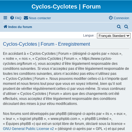
Cyclos-Cyclotes | Forum
FAQ
Nous contacter
Connexion
R
R
Index du forum
e
e
Langue :
c
c
Cyclos-Cyclotes | Forum - Enregistrement
h
h
En accédant à « Cyclos-Cyclotes | Forum » (désigné ci-après par « nous »,
e
e
« notre », « nos », « Cyclos-Cyclotes | Forum », « https://www.cyclos-
r
r
cyclotes.org/forum »), vous acceptez d’être légalement responsable des
conditions suivantes. Si vous n’acceptez pas d’être légalement responsable de
c
c
toutes les conditions suivantes, alors n’accédez pas et/ou n’utilisez pas
h
h
« Cyclos-Cyclotes | Forum ». Nous pouvons modifier celles-ci à n’importe quel
e
e
moment et nous ferons tout pour que vous en soyez informé, bien qu’il soit
prudent de vérifier régulièrement celles-ci par vous-même. Si vous continuez
r
r
d’utiliser « Cyclos-Cyclotes | Forum » alors que des changements ont été
effectués, vous acceptez d’être légalement responsable des conditions
découlant des mises à jour et/ou modifications.
Nos forums sont développés par phpBB (désigné ci-après par « ils », « eux »,
« leur », « logiciel phpBB », « www.phpbb.com », « phpBB Limited »,
« Équipes phpBB ») qui est un script libre de forum, déclaré sous la licence «
GNU General Public License v2
» (désigné ci-après par « GPL ») et qui peut