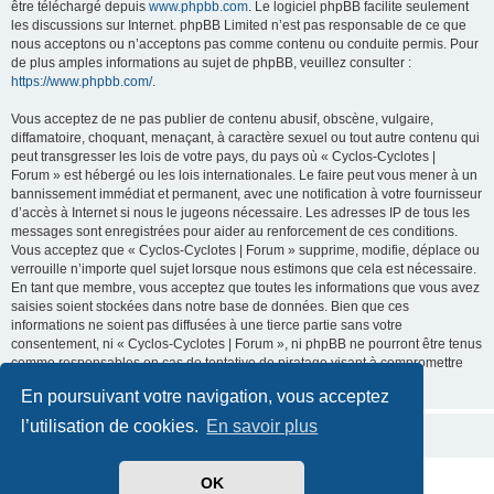
être téléchargé depuis
www.phpbb.com
. Le logiciel phpBB facilite seulement
les discussions sur Internet. phpBB Limited n’est pas responsable de ce que
nous acceptons ou n’acceptons pas comme contenu ou conduite permis. Pour
de plus amples informations au sujet de phpBB, veuillez consulter :
https://www.phpbb.com/
.
Vous acceptez de ne pas publier de contenu abusif, obscène, vulgaire,
diffamatoire, choquant, menaçant, à caractère sexuel ou tout autre contenu qui
peut transgresser les lois de votre pays, du pays où « Cyclos-Cyclotes |
Forum » est hébergé ou les lois internationales. Le faire peut vous mener à un
bannissement immédiat et permanent, avec une notification à votre fournisseur
d’accès à Internet si nous le jugeons nécessaire. Les adresses IP de tous les
messages sont enregistrées pour aider au renforcement de ces conditions.
Vous acceptez que « Cyclos-Cyclotes | Forum » supprime, modifie, déplace ou
verrouille n’importe quel sujet lorsque nous estimons que cela est nécessaire.
En tant que membre, vous acceptez que toutes les informations que vous avez
saisies soient stockées dans notre base de données. Bien que ces
informations ne soient pas diffusées à une tierce partie sans votre
consentement, ni « Cyclos-Cyclotes | Forum », ni phpBB ne pourront être tenus
comme responsables en cas de tentative de piratage visant à compromettre
les données.
En poursuivant votre navigation, vous acceptez
l’utilisation de cookies.
En savoir plus
OK
Développé par
phpBB
® Forum Software © phpBB Limited