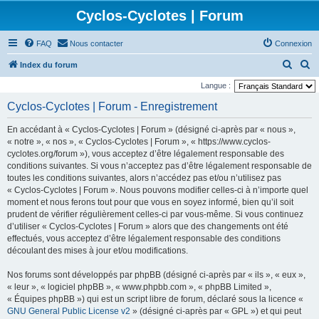
Cyclos-Cyclotes | Forum
FAQ
Nous contacter
Connexion
R
R
Index du forum
e
e
Langue :
c
c
Cyclos-Cyclotes | Forum - Enregistrement
h
h
En accédant à « Cyclos-Cyclotes | Forum » (désigné ci-après par « nous »,
e
e
« notre », « nos », « Cyclos-Cyclotes | Forum », « https://www.cyclos-
r
r
cyclotes.org/forum »), vous acceptez d’être légalement responsable des
conditions suivantes. Si vous n’acceptez pas d’être légalement responsable de
c
c
toutes les conditions suivantes, alors n’accédez pas et/ou n’utilisez pas
h
h
« Cyclos-Cyclotes | Forum ». Nous pouvons modifier celles-ci à n’importe quel
e
e
moment et nous ferons tout pour que vous en soyez informé, bien qu’il soit
prudent de vérifier régulièrement celles-ci par vous-même. Si vous continuez
r
r
d’utiliser « Cyclos-Cyclotes | Forum » alors que des changements ont été
effectués, vous acceptez d’être légalement responsable des conditions
découlant des mises à jour et/ou modifications.
Nos forums sont développés par phpBB (désigné ci-après par « ils », « eux »,
« leur », « logiciel phpBB », « www.phpbb.com », « phpBB Limited »,
« Équipes phpBB ») qui est un script libre de forum, déclaré sous la licence «
GNU General Public License v2
» (désigné ci-après par « GPL ») et qui peut