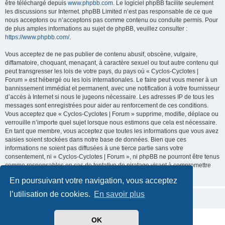
être téléchargé depuis
www.phpbb.com
. Le logiciel phpBB facilite seulement
les discussions sur Internet. phpBB Limited n’est pas responsable de ce que
nous acceptons ou n’acceptons pas comme contenu ou conduite permis. Pour
de plus amples informations au sujet de phpBB, veuillez consulter :
https://www.phpbb.com/
.
Vous acceptez de ne pas publier de contenu abusif, obscène, vulgaire,
diffamatoire, choquant, menaçant, à caractère sexuel ou tout autre contenu qui
peut transgresser les lois de votre pays, du pays où « Cyclos-Cyclotes |
Forum » est hébergé ou les lois internationales. Le faire peut vous mener à un
bannissement immédiat et permanent, avec une notification à votre fournisseur
d’accès à Internet si nous le jugeons nécessaire. Les adresses IP de tous les
messages sont enregistrées pour aider au renforcement de ces conditions.
Vous acceptez que « Cyclos-Cyclotes | Forum » supprime, modifie, déplace ou
verrouille n’importe quel sujet lorsque nous estimons que cela est nécessaire.
En tant que membre, vous acceptez que toutes les informations que vous avez
saisies soient stockées dans notre base de données. Bien que ces
informations ne soient pas diffusées à une tierce partie sans votre
consentement, ni « Cyclos-Cyclotes | Forum », ni phpBB ne pourront être tenus
comme responsables en cas de tentative de piratage visant à compromettre
les données.
En poursuivant votre navigation, vous acceptez
l’utilisation de cookies.
En savoir plus
OK
Développé par
phpBB
® Forum Software © phpBB Limited