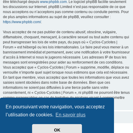
être téléchargé depuis
www.phpbb.com
. Le logiciel phpBB facilite seulement
les discussions sur Internet. phpBB Limited n’est pas responsable de ce que
nous acceptons ou n’acceptons pas comme contenu ou conduite permis. Pour
de plus amples informations au sujet de phpBB, veuillez consulter :
https://www.phpbb.com/
.
Vous acceptez de ne pas publier de contenu abusif, obscène, vulgaire,
diffamatoire, choquant, menaçant, à caractère sexuel ou tout autre contenu qui
peut transgresser les lois de votre pays, du pays où « Cyclos-Cyclotes |
Forum » est hébergé ou les lois internationales. Le faire peut vous mener à un
bannissement immédiat et permanent, avec une notification à votre fournisseur
d’accès à Internet si nous le jugeons nécessaire. Les adresses IP de tous les
messages sont enregistrées pour aider au renforcement de ces conditions.
Vous acceptez que « Cyclos-Cyclotes | Forum » supprime, modifie, déplace ou
verrouille n’importe quel sujet lorsque nous estimons que cela est nécessaire.
En tant que membre, vous acceptez que toutes les informations que vous avez
saisies soient stockées dans notre base de données. Bien que ces
informations ne soient pas diffusées à une tierce partie sans votre
consentement, ni « Cyclos-Cyclotes | Forum », ni phpBB ne pourront être tenus
comme responsables en cas de tentative de piratage visant à compromettre
les données.
En poursuivant votre navigation, vous acceptez
l’utilisation de cookies.
En savoir plus
OK
Développé par
phpBB
® Forum Software © phpBB Limited