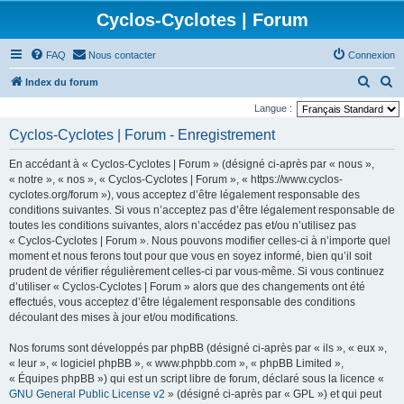
Cyclos-Cyclotes | Forum
FAQ
Nous contacter
Connexion
R
R
Index du forum
e
e
Langue :
c
c
Cyclos-Cyclotes | Forum - Enregistrement
h
h
En accédant à « Cyclos-Cyclotes | Forum » (désigné ci-après par « nous »,
e
e
« notre », « nos », « Cyclos-Cyclotes | Forum », « https://www.cyclos-
r
r
cyclotes.org/forum »), vous acceptez d’être légalement responsable des
conditions suivantes. Si vous n’acceptez pas d’être légalement responsable de
c
c
toutes les conditions suivantes, alors n’accédez pas et/ou n’utilisez pas
h
h
« Cyclos-Cyclotes | Forum ». Nous pouvons modifier celles-ci à n’importe quel
e
e
moment et nous ferons tout pour que vous en soyez informé, bien qu’il soit
prudent de vérifier régulièrement celles-ci par vous-même. Si vous continuez
r
r
d’utiliser « Cyclos-Cyclotes | Forum » alors que des changements ont été
effectués, vous acceptez d’être légalement responsable des conditions
découlant des mises à jour et/ou modifications.
Nos forums sont développés par phpBB (désigné ci-après par « ils », « eux »,
« leur », « logiciel phpBB », « www.phpbb.com », « phpBB Limited »,
« Équipes phpBB ») qui est un script libre de forum, déclaré sous la licence «
GNU General Public License v2
» (désigné ci-après par « GPL ») et qui peut