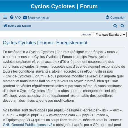
Cyclos-Cyclotes | Forum
FAQ
Nous contacter
Connexion
R
R
Index du forum
e
e
Langue :
c
c
Cyclos-Cyclotes | Forum - Enregistrement
h
h
En accédant à « Cyclos-Cyclotes | Forum » (désigné ci-après par « nous »,
e
e
« notre », « nos », « Cyclos-Cyclotes | Forum », « https://www.cyclos-
r
r
cyclotes.org/forum »), vous acceptez d’être légalement responsable des
conditions suivantes. Si vous n’acceptez pas d’être légalement responsable de
c
c
toutes les conditions suivantes, alors n’accédez pas et/ou n’utilisez pas
h
h
« Cyclos-Cyclotes | Forum ». Nous pouvons modifier celles-ci à n’importe quel
e
e
moment et nous ferons tout pour que vous en soyez informé, bien qu’il soit
prudent de vérifier régulièrement celles-ci par vous-même. Si vous continuez
r
r
d’utiliser « Cyclos-Cyclotes | Forum » alors que des changements ont été
effectués, vous acceptez d’être légalement responsable des conditions
découlant des mises à jour et/ou modifications.
Nos forums sont développés par phpBB (désigné ci-après par « ils », « eux »,
« leur », « logiciel phpBB », « www.phpbb.com », « phpBB Limited »,
« Équipes phpBB ») qui est un script libre de forum, déclaré sous la licence «
GNU General Public License v2
» (désigné ci-après par « GPL ») et qui peut