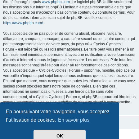
être téléchargé depuis
www.phpbb.com
. Le logiciel phpBB facilite seulement
les discussions sur Internet. phpBB Limited n’est pas responsable de ce que
nous acceptons ou n’acceptons pas comme contenu ou conduite permis. Pour
de plus amples informations au sujet de phpBB, veuillez consulter :
https://www.phpbb.com/
.
Vous acceptez de ne pas publier de contenu abusif, obscène, vulgaire,
diffamatoire, choquant, menaçant, à caractère sexuel ou tout autre contenu qui
peut transgresser les lois de votre pays, du pays où « Cyclos-Cyclotes |
Forum » est hébergé ou les lois internationales. Le faire peut vous mener à un
bannissement immédiat et permanent, avec une notification à votre fournisseur
d’accès à Internet si nous le jugeons nécessaire. Les adresses IP de tous les
messages sont enregistrées pour aider au renforcement de ces conditions.
Vous acceptez que « Cyclos-Cyclotes | Forum » supprime, modifie, déplace ou
verrouille n’importe quel sujet lorsque nous estimons que cela est nécessaire.
En tant que membre, vous acceptez que toutes les informations que vous avez
saisies soient stockées dans notre base de données. Bien que ces
informations ne soient pas diffusées à une tierce partie sans votre
consentement, ni « Cyclos-Cyclotes | Forum », ni phpBB ne pourront être tenus
comme responsables en cas de tentative de piratage visant à compromettre
les données.
En poursuivant votre navigation, vous acceptez
l’utilisation de cookies.
En savoir plus
OK
Développé par
phpBB
® Forum Software © phpBB Limited