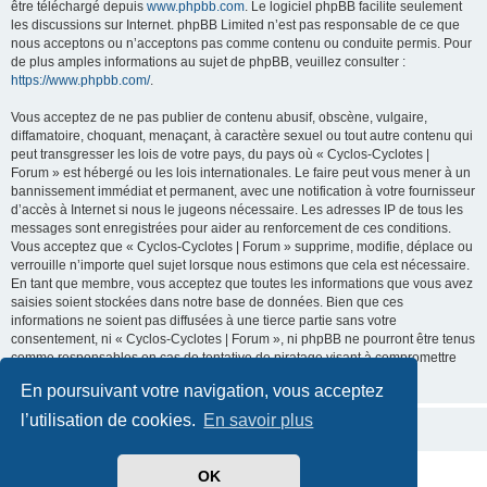
être téléchargé depuis
www.phpbb.com
. Le logiciel phpBB facilite seulement
les discussions sur Internet. phpBB Limited n’est pas responsable de ce que
nous acceptons ou n’acceptons pas comme contenu ou conduite permis. Pour
de plus amples informations au sujet de phpBB, veuillez consulter :
https://www.phpbb.com/
.
Vous acceptez de ne pas publier de contenu abusif, obscène, vulgaire,
diffamatoire, choquant, menaçant, à caractère sexuel ou tout autre contenu qui
peut transgresser les lois de votre pays, du pays où « Cyclos-Cyclotes |
Forum » est hébergé ou les lois internationales. Le faire peut vous mener à un
bannissement immédiat et permanent, avec une notification à votre fournisseur
d’accès à Internet si nous le jugeons nécessaire. Les adresses IP de tous les
messages sont enregistrées pour aider au renforcement de ces conditions.
Vous acceptez que « Cyclos-Cyclotes | Forum » supprime, modifie, déplace ou
verrouille n’importe quel sujet lorsque nous estimons que cela est nécessaire.
En tant que membre, vous acceptez que toutes les informations que vous avez
saisies soient stockées dans notre base de données. Bien que ces
informations ne soient pas diffusées à une tierce partie sans votre
consentement, ni « Cyclos-Cyclotes | Forum », ni phpBB ne pourront être tenus
comme responsables en cas de tentative de piratage visant à compromettre
les données.
En poursuivant votre navigation, vous acceptez
l’utilisation de cookies.
En savoir plus
OK
Développé par
phpBB
® Forum Software © phpBB Limited