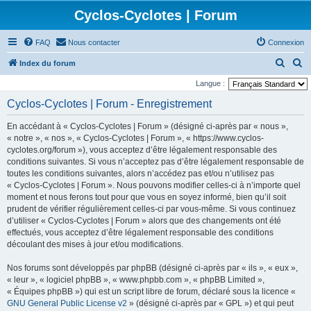
Cyclos-Cyclotes | Forum
FAQ
Nous contacter
Connexion
R
R
Index du forum
e
e
Langue :
c
c
Cyclos-Cyclotes | Forum - Enregistrement
h
h
En accédant à « Cyclos-Cyclotes | Forum » (désigné ci-après par « nous »,
e
e
« notre », « nos », « Cyclos-Cyclotes | Forum », « https://www.cyclos-
r
r
cyclotes.org/forum »), vous acceptez d’être légalement responsable des
conditions suivantes. Si vous n’acceptez pas d’être légalement responsable de
c
c
toutes les conditions suivantes, alors n’accédez pas et/ou n’utilisez pas
h
h
« Cyclos-Cyclotes | Forum ». Nous pouvons modifier celles-ci à n’importe quel
e
e
moment et nous ferons tout pour que vous en soyez informé, bien qu’il soit
prudent de vérifier régulièrement celles-ci par vous-même. Si vous continuez
r
r
d’utiliser « Cyclos-Cyclotes | Forum » alors que des changements ont été
effectués, vous acceptez d’être légalement responsable des conditions
découlant des mises à jour et/ou modifications.
Nos forums sont développés par phpBB (désigné ci-après par « ils », « eux »,
« leur », « logiciel phpBB », « www.phpbb.com », « phpBB Limited »,
« Équipes phpBB ») qui est un script libre de forum, déclaré sous la licence «
GNU General Public License v2
» (désigné ci-après par « GPL ») et qui peut