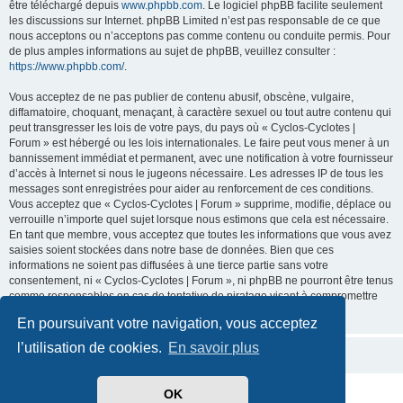
être téléchargé depuis
www.phpbb.com
. Le logiciel phpBB facilite seulement
les discussions sur Internet. phpBB Limited n’est pas responsable de ce que
nous acceptons ou n’acceptons pas comme contenu ou conduite permis. Pour
de plus amples informations au sujet de phpBB, veuillez consulter :
https://www.phpbb.com/
.
Vous acceptez de ne pas publier de contenu abusif, obscène, vulgaire,
diffamatoire, choquant, menaçant, à caractère sexuel ou tout autre contenu qui
peut transgresser les lois de votre pays, du pays où « Cyclos-Cyclotes |
Forum » est hébergé ou les lois internationales. Le faire peut vous mener à un
bannissement immédiat et permanent, avec une notification à votre fournisseur
d’accès à Internet si nous le jugeons nécessaire. Les adresses IP de tous les
messages sont enregistrées pour aider au renforcement de ces conditions.
Vous acceptez que « Cyclos-Cyclotes | Forum » supprime, modifie, déplace ou
verrouille n’importe quel sujet lorsque nous estimons que cela est nécessaire.
En tant que membre, vous acceptez que toutes les informations que vous avez
saisies soient stockées dans notre base de données. Bien que ces
informations ne soient pas diffusées à une tierce partie sans votre
consentement, ni « Cyclos-Cyclotes | Forum », ni phpBB ne pourront être tenus
comme responsables en cas de tentative de piratage visant à compromettre
les données.
En poursuivant votre navigation, vous acceptez
l’utilisation de cookies.
En savoir plus
OK
Développé par
phpBB
® Forum Software © phpBB Limited