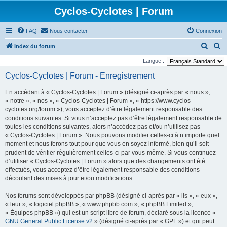
Cyclos-Cyclotes | Forum
FAQ
Nous contacter
Connexion
R
R
Index du forum
e
e
Langue :
c
c
Cyclos-Cyclotes | Forum - Enregistrement
h
h
En accédant à « Cyclos-Cyclotes | Forum » (désigné ci-après par « nous »,
e
e
« notre », « nos », « Cyclos-Cyclotes | Forum », « https://www.cyclos-
r
r
cyclotes.org/forum »), vous acceptez d’être légalement responsable des
conditions suivantes. Si vous n’acceptez pas d’être légalement responsable de
c
c
toutes les conditions suivantes, alors n’accédez pas et/ou n’utilisez pas
h
h
« Cyclos-Cyclotes | Forum ». Nous pouvons modifier celles-ci à n’importe quel
e
e
moment et nous ferons tout pour que vous en soyez informé, bien qu’il soit
prudent de vérifier régulièrement celles-ci par vous-même. Si vous continuez
r
r
d’utiliser « Cyclos-Cyclotes | Forum » alors que des changements ont été
effectués, vous acceptez d’être légalement responsable des conditions
découlant des mises à jour et/ou modifications.
Nos forums sont développés par phpBB (désigné ci-après par « ils », « eux »,
« leur », « logiciel phpBB », « www.phpbb.com », « phpBB Limited »,
« Équipes phpBB ») qui est un script libre de forum, déclaré sous la licence «
GNU General Public License v2
» (désigné ci-après par « GPL ») et qui peut