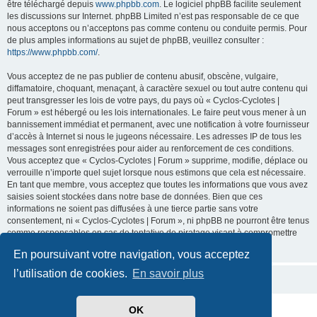
être téléchargé depuis
www.phpbb.com
. Le logiciel phpBB facilite seulement
les discussions sur Internet. phpBB Limited n’est pas responsable de ce que
nous acceptons ou n’acceptons pas comme contenu ou conduite permis. Pour
de plus amples informations au sujet de phpBB, veuillez consulter :
https://www.phpbb.com/
.
Vous acceptez de ne pas publier de contenu abusif, obscène, vulgaire,
diffamatoire, choquant, menaçant, à caractère sexuel ou tout autre contenu qui
peut transgresser les lois de votre pays, du pays où « Cyclos-Cyclotes |
Forum » est hébergé ou les lois internationales. Le faire peut vous mener à un
bannissement immédiat et permanent, avec une notification à votre fournisseur
d’accès à Internet si nous le jugeons nécessaire. Les adresses IP de tous les
messages sont enregistrées pour aider au renforcement de ces conditions.
Vous acceptez que « Cyclos-Cyclotes | Forum » supprime, modifie, déplace ou
verrouille n’importe quel sujet lorsque nous estimons que cela est nécessaire.
En tant que membre, vous acceptez que toutes les informations que vous avez
saisies soient stockées dans notre base de données. Bien que ces
informations ne soient pas diffusées à une tierce partie sans votre
consentement, ni « Cyclos-Cyclotes | Forum », ni phpBB ne pourront être tenus
comme responsables en cas de tentative de piratage visant à compromettre
les données.
En poursuivant votre navigation, vous acceptez
l’utilisation de cookies.
En savoir plus
OK
Développé par
phpBB
® Forum Software © phpBB Limited