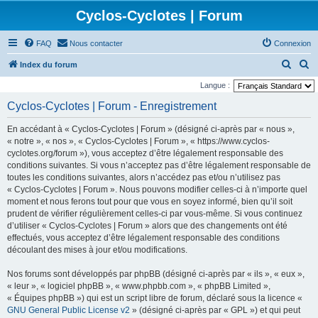
Cyclos-Cyclotes | Forum
FAQ
Nous contacter
Connexion
R
R
Index du forum
e
e
Langue :
c
c
Cyclos-Cyclotes | Forum - Enregistrement
h
h
En accédant à « Cyclos-Cyclotes | Forum » (désigné ci-après par « nous »,
e
e
« notre », « nos », « Cyclos-Cyclotes | Forum », « https://www.cyclos-
r
r
cyclotes.org/forum »), vous acceptez d’être légalement responsable des
conditions suivantes. Si vous n’acceptez pas d’être légalement responsable de
c
c
toutes les conditions suivantes, alors n’accédez pas et/ou n’utilisez pas
h
h
« Cyclos-Cyclotes | Forum ». Nous pouvons modifier celles-ci à n’importe quel
e
e
moment et nous ferons tout pour que vous en soyez informé, bien qu’il soit
prudent de vérifier régulièrement celles-ci par vous-même. Si vous continuez
r
r
d’utiliser « Cyclos-Cyclotes | Forum » alors que des changements ont été
effectués, vous acceptez d’être légalement responsable des conditions
découlant des mises à jour et/ou modifications.
Nos forums sont développés par phpBB (désigné ci-après par « ils », « eux »,
« leur », « logiciel phpBB », « www.phpbb.com », « phpBB Limited »,
« Équipes phpBB ») qui est un script libre de forum, déclaré sous la licence «
GNU General Public License v2
» (désigné ci-après par « GPL ») et qui peut