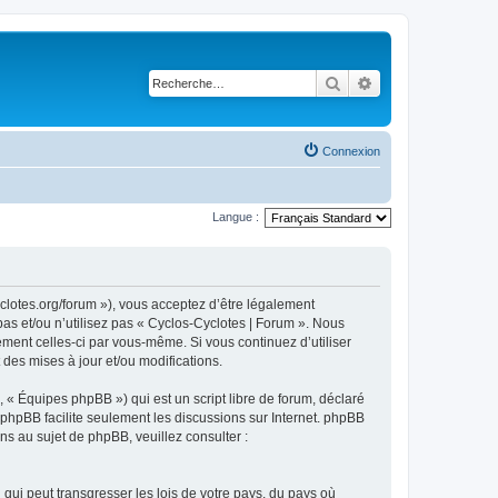
Rechercher
Recherche avancé
Connexion
Langue :
yclotes.org/forum »), vous acceptez d’être légalement
as et/ou n’utilisez pas « Cyclos-Cyclotes | Forum ». Nous
ement celles-ci par vous-même. Si vous continuez d’utiliser
des mises à jour et/ou modifications.
 « Équipes phpBB ») qui est un script libre de forum, déclaré
l phpBB facilite seulement les discussions sur Internet. phpBB
 au sujet de phpBB, veuillez consulter :
qui peut transgresser les lois de votre pays, du pays où