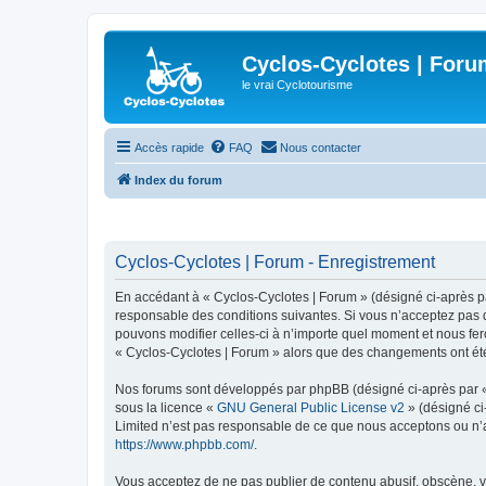
Cyclos-Cyclotes | Foru
le vrai Cyclotourisme
Accès rapide
FAQ
Nous contacter
Index du forum
Cyclos-Cyclotes | Forum - Enregistrement
En accédant à « Cyclos-Cyclotes | Forum » (désigné ci-après par
responsable des conditions suivantes. Si vous n’acceptez pas d
pouvons modifier celles-ci à n’importe quel moment et nous fero
« Cyclos-Cyclotes | Forum » alors que des changements ont été
Nos forums sont développés par phpBB (désigné ci-après par « i
sous la licence «
GNU General Public License v2
» (désigné ci
Limited n’est pas responsable de ce que nous acceptons ou n’
https://www.phpbb.com/
.
Vous acceptez de ne pas publier de contenu abusif, obscène, vu