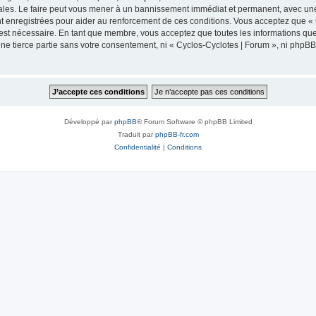
ales. Le faire peut vous mener à un bannissement immédiat et permanent, avec une no
 enregistrées pour aider au renforcement de ces conditions. Vous acceptez que « 
 est nécessaire. En tant que membre, vous acceptez que toutes les informations qu
une tierce partie sans votre consentement, ni « Cyclos-Cyclotes | Forum », ni php
Développé par
phpBB
® Forum Software © phpBB Limited
Traduit par
phpBB-fr.com
Confidentialité
|
Conditions