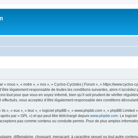
m
 « nous », « notre », « nos », « Cyclos-Cyclotes | Forum », « https://www.cyclos-c
’être légalement responsable de toutes les conditions suivantes, alors n’accédez p
ns tout pour que vous en soyez informé, bien qu’il soit prudent de vérifier régulièr
 effectués, vous acceptez d’être légalement responsable des conditions découlant 
ls », « eux », « leur », « logiciel phpBB », « www.phpbb.com », « phpBB Limited »,
-après par « GPL ») et qui peut être téléchargé depuis
www.phpbb.com
. Le logicie
acceptons pas comme contenu ou conduite permis. Pour de plus amples informations
lgaire, diffamatoire, choquant, menaçant, à caractère sexuel ou tout autre contenu 