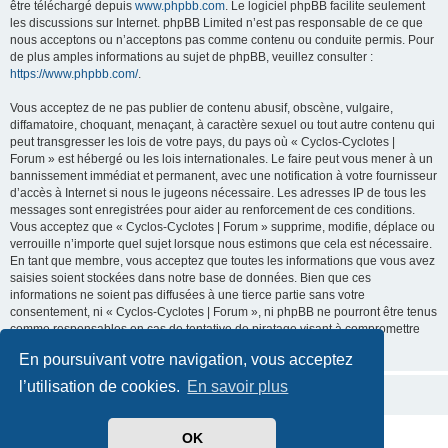
être téléchargé depuis
www.phpbb.com
. Le logiciel phpBB facilite seulement
les discussions sur Internet. phpBB Limited n’est pas responsable de ce que
nous acceptons ou n’acceptons pas comme contenu ou conduite permis. Pour
de plus amples informations au sujet de phpBB, veuillez consulter :
https://www.phpbb.com/
.
Vous acceptez de ne pas publier de contenu abusif, obscène, vulgaire,
diffamatoire, choquant, menaçant, à caractère sexuel ou tout autre contenu qui
peut transgresser les lois de votre pays, du pays où « Cyclos-Cyclotes |
Forum » est hébergé ou les lois internationales. Le faire peut vous mener à un
bannissement immédiat et permanent, avec une notification à votre fournisseur
d’accès à Internet si nous le jugeons nécessaire. Les adresses IP de tous les
messages sont enregistrées pour aider au renforcement de ces conditions.
Vous acceptez que « Cyclos-Cyclotes | Forum » supprime, modifie, déplace ou
verrouille n’importe quel sujet lorsque nous estimons que cela est nécessaire.
En tant que membre, vous acceptez que toutes les informations que vous avez
saisies soient stockées dans notre base de données. Bien que ces
informations ne soient pas diffusées à une tierce partie sans votre
consentement, ni « Cyclos-Cyclotes | Forum », ni phpBB ne pourront être tenus
comme responsables en cas de tentative de piratage visant à compromettre
les données.
En poursuivant votre navigation, vous acceptez
l’utilisation de cookies.
En savoir plus
OK
Développé par
phpBB
® Forum Software © phpBB Limited