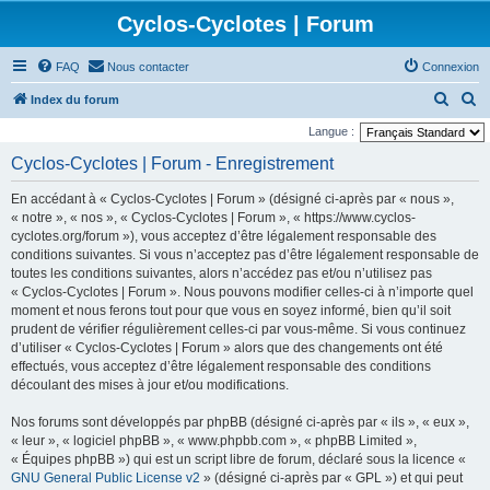
Cyclos-Cyclotes | Forum
FAQ
Nous contacter
Connexion
R
R
Index du forum
e
e
Langue :
c
c
Cyclos-Cyclotes | Forum - Enregistrement
h
h
En accédant à « Cyclos-Cyclotes | Forum » (désigné ci-après par « nous »,
e
e
« notre », « nos », « Cyclos-Cyclotes | Forum », « https://www.cyclos-
r
r
cyclotes.org/forum »), vous acceptez d’être légalement responsable des
conditions suivantes. Si vous n’acceptez pas d’être légalement responsable de
c
c
toutes les conditions suivantes, alors n’accédez pas et/ou n’utilisez pas
h
h
« Cyclos-Cyclotes | Forum ». Nous pouvons modifier celles-ci à n’importe quel
e
e
moment et nous ferons tout pour que vous en soyez informé, bien qu’il soit
prudent de vérifier régulièrement celles-ci par vous-même. Si vous continuez
r
r
d’utiliser « Cyclos-Cyclotes | Forum » alors que des changements ont été
effectués, vous acceptez d’être légalement responsable des conditions
découlant des mises à jour et/ou modifications.
Nos forums sont développés par phpBB (désigné ci-après par « ils », « eux »,
« leur », « logiciel phpBB », « www.phpbb.com », « phpBB Limited »,
« Équipes phpBB ») qui est un script libre de forum, déclaré sous la licence «
GNU General Public License v2
» (désigné ci-après par « GPL ») et qui peut