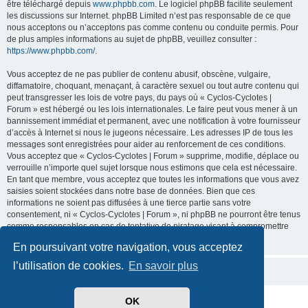
être téléchargé depuis
www.phpbb.com
. Le logiciel phpBB facilite seulement
les discussions sur Internet. phpBB Limited n’est pas responsable de ce que
nous acceptons ou n’acceptons pas comme contenu ou conduite permis. Pour
de plus amples informations au sujet de phpBB, veuillez consulter :
https://www.phpbb.com/
.
Vous acceptez de ne pas publier de contenu abusif, obscène, vulgaire,
diffamatoire, choquant, menaçant, à caractère sexuel ou tout autre contenu qui
peut transgresser les lois de votre pays, du pays où « Cyclos-Cyclotes |
Forum » est hébergé ou les lois internationales. Le faire peut vous mener à un
bannissement immédiat et permanent, avec une notification à votre fournisseur
d’accès à Internet si nous le jugeons nécessaire. Les adresses IP de tous les
messages sont enregistrées pour aider au renforcement de ces conditions.
Vous acceptez que « Cyclos-Cyclotes | Forum » supprime, modifie, déplace ou
verrouille n’importe quel sujet lorsque nous estimons que cela est nécessaire.
En tant que membre, vous acceptez que toutes les informations que vous avez
saisies soient stockées dans notre base de données. Bien que ces
informations ne soient pas diffusées à une tierce partie sans votre
consentement, ni « Cyclos-Cyclotes | Forum », ni phpBB ne pourront être tenus
comme responsables en cas de tentative de piratage visant à compromettre
les données.
En poursuivant votre navigation, vous acceptez
l’utilisation de cookies.
En savoir plus
OK
Développé par
phpBB
® Forum Software © phpBB Limited