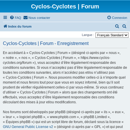
Cyclos-Cyclotes | Forum
FAQ
Nous contacter
Connexion
R
R
Index du forum
e
e
Langue :
c
c
Cyclos-Cyclotes | Forum - Enregistrement
h
h
En accédant à « Cyclos-Cyclotes | Forum » (désigné ci-après par « nous »,
e
e
« notre », « nos », « Cyclos-Cyclotes | Forum », « https://www.cyclos-
r
r
cyclotes.org/forum »), vous acceptez d’être légalement responsable des
conditions suivantes. Si vous n’acceptez pas d’être légalement responsable de
c
c
toutes les conditions suivantes, alors n’accédez pas et/ou n’utilisez pas
h
h
« Cyclos-Cyclotes | Forum ». Nous pouvons modifier celles-ci à n’importe quel
e
e
moment et nous ferons tout pour que vous en soyez informé, bien qu’il soit
prudent de vérifier régulièrement celles-ci par vous-même. Si vous continuez
r
r
d’utiliser « Cyclos-Cyclotes | Forum » alors que des changements ont été
effectués, vous acceptez d’être légalement responsable des conditions
découlant des mises à jour et/ou modifications.
Nos forums sont développés par phpBB (désigné ci-après par « ils », « eux »,
« leur », « logiciel phpBB », « www.phpbb.com », « phpBB Limited »,
« Équipes phpBB ») qui est un script libre de forum, déclaré sous la licence «
GNU General Public License v2
» (désigné ci-après par « GPL ») et qui peut