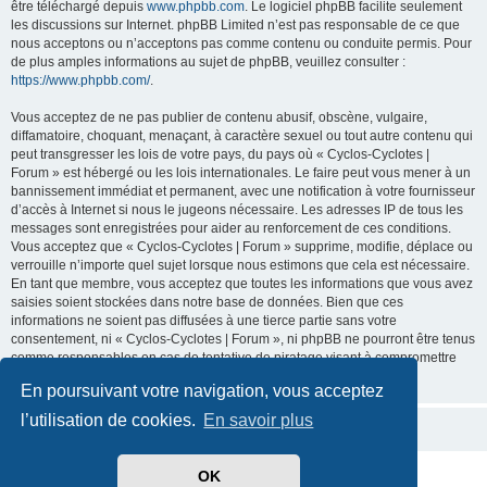
être téléchargé depuis
www.phpbb.com
. Le logiciel phpBB facilite seulement
les discussions sur Internet. phpBB Limited n’est pas responsable de ce que
nous acceptons ou n’acceptons pas comme contenu ou conduite permis. Pour
de plus amples informations au sujet de phpBB, veuillez consulter :
https://www.phpbb.com/
.
Vous acceptez de ne pas publier de contenu abusif, obscène, vulgaire,
diffamatoire, choquant, menaçant, à caractère sexuel ou tout autre contenu qui
peut transgresser les lois de votre pays, du pays où « Cyclos-Cyclotes |
Forum » est hébergé ou les lois internationales. Le faire peut vous mener à un
bannissement immédiat et permanent, avec une notification à votre fournisseur
d’accès à Internet si nous le jugeons nécessaire. Les adresses IP de tous les
messages sont enregistrées pour aider au renforcement de ces conditions.
Vous acceptez que « Cyclos-Cyclotes | Forum » supprime, modifie, déplace ou
verrouille n’importe quel sujet lorsque nous estimons que cela est nécessaire.
En tant que membre, vous acceptez que toutes les informations que vous avez
saisies soient stockées dans notre base de données. Bien que ces
informations ne soient pas diffusées à une tierce partie sans votre
consentement, ni « Cyclos-Cyclotes | Forum », ni phpBB ne pourront être tenus
comme responsables en cas de tentative de piratage visant à compromettre
les données.
En poursuivant votre navigation, vous acceptez
l’utilisation de cookies.
En savoir plus
OK
Développé par
phpBB
® Forum Software © phpBB Limited