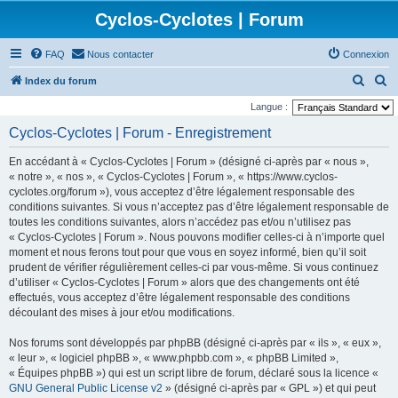
Cyclos-Cyclotes | Forum
FAQ
Nous contacter
Connexion
R
R
Index du forum
e
e
Langue :
c
c
Cyclos-Cyclotes | Forum - Enregistrement
h
h
En accédant à « Cyclos-Cyclotes | Forum » (désigné ci-après par « nous »,
e
e
« notre », « nos », « Cyclos-Cyclotes | Forum », « https://www.cyclos-
r
r
cyclotes.org/forum »), vous acceptez d’être légalement responsable des
conditions suivantes. Si vous n’acceptez pas d’être légalement responsable de
c
c
toutes les conditions suivantes, alors n’accédez pas et/ou n’utilisez pas
h
h
« Cyclos-Cyclotes | Forum ». Nous pouvons modifier celles-ci à n’importe quel
e
e
moment et nous ferons tout pour que vous en soyez informé, bien qu’il soit
prudent de vérifier régulièrement celles-ci par vous-même. Si vous continuez
r
r
d’utiliser « Cyclos-Cyclotes | Forum » alors que des changements ont été
effectués, vous acceptez d’être légalement responsable des conditions
découlant des mises à jour et/ou modifications.
Nos forums sont développés par phpBB (désigné ci-après par « ils », « eux »,
« leur », « logiciel phpBB », « www.phpbb.com », « phpBB Limited »,
« Équipes phpBB ») qui est un script libre de forum, déclaré sous la licence «
GNU General Public License v2
» (désigné ci-après par « GPL ») et qui peut