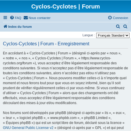
Cyclos-Cyclotes | Forum
FAQ
Nous contacter
Connexion
R
R
Index du forum
e
e
Langue :
c
c
Cyclos-Cyclotes | Forum - Enregistrement
h
h
En accédant à « Cyclos-Cyclotes | Forum » (désigné ci-après par « nous »,
e
e
« notre », « nos », « Cyclos-Cyclotes | Forum », « https://www.cyclos-
r
r
cyclotes.org/forum »), vous acceptez d’être légalement responsable des
conditions suivantes. Si vous n’acceptez pas d’être légalement responsable de
c
c
toutes les conditions suivantes, alors n’accédez pas et/ou n’utilisez pas
h
h
« Cyclos-Cyclotes | Forum ». Nous pouvons modifier celles-ci à n’importe quel
e
e
moment et nous ferons tout pour que vous en soyez informé, bien qu’il soit
prudent de vérifier régulièrement celles-ci par vous-même. Si vous continuez
r
r
d’utiliser « Cyclos-Cyclotes | Forum » alors que des changements ont été
effectués, vous acceptez d’être légalement responsable des conditions
découlant des mises à jour et/ou modifications.
Nos forums sont développés par phpBB (désigné ci-après par « ils », « eux »,
« leur », « logiciel phpBB », « www.phpbb.com », « phpBB Limited »,
« Équipes phpBB ») qui est un script libre de forum, déclaré sous la licence «
GNU General Public License v2
» (désigné ci-après par « GPL ») et qui peut