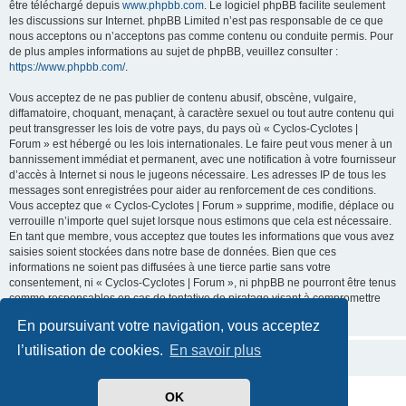
être téléchargé depuis
www.phpbb.com
. Le logiciel phpBB facilite seulement
les discussions sur Internet. phpBB Limited n’est pas responsable de ce que
nous acceptons ou n’acceptons pas comme contenu ou conduite permis. Pour
de plus amples informations au sujet de phpBB, veuillez consulter :
https://www.phpbb.com/
.
Vous acceptez de ne pas publier de contenu abusif, obscène, vulgaire,
diffamatoire, choquant, menaçant, à caractère sexuel ou tout autre contenu qui
peut transgresser les lois de votre pays, du pays où « Cyclos-Cyclotes |
Forum » est hébergé ou les lois internationales. Le faire peut vous mener à un
bannissement immédiat et permanent, avec une notification à votre fournisseur
d’accès à Internet si nous le jugeons nécessaire. Les adresses IP de tous les
messages sont enregistrées pour aider au renforcement de ces conditions.
Vous acceptez que « Cyclos-Cyclotes | Forum » supprime, modifie, déplace ou
verrouille n’importe quel sujet lorsque nous estimons que cela est nécessaire.
En tant que membre, vous acceptez que toutes les informations que vous avez
saisies soient stockées dans notre base de données. Bien que ces
informations ne soient pas diffusées à une tierce partie sans votre
consentement, ni « Cyclos-Cyclotes | Forum », ni phpBB ne pourront être tenus
comme responsables en cas de tentative de piratage visant à compromettre
les données.
En poursuivant votre navigation, vous acceptez
l’utilisation de cookies.
En savoir plus
OK
Développé par
phpBB
® Forum Software © phpBB Limited