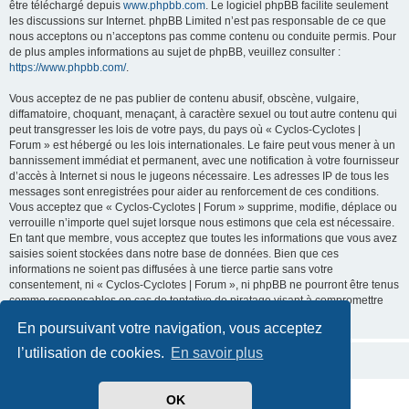
être téléchargé depuis
www.phpbb.com
. Le logiciel phpBB facilite seulement
les discussions sur Internet. phpBB Limited n’est pas responsable de ce que
nous acceptons ou n’acceptons pas comme contenu ou conduite permis. Pour
de plus amples informations au sujet de phpBB, veuillez consulter :
https://www.phpbb.com/
.
Vous acceptez de ne pas publier de contenu abusif, obscène, vulgaire,
diffamatoire, choquant, menaçant, à caractère sexuel ou tout autre contenu qui
peut transgresser les lois de votre pays, du pays où « Cyclos-Cyclotes |
Forum » est hébergé ou les lois internationales. Le faire peut vous mener à un
bannissement immédiat et permanent, avec une notification à votre fournisseur
d’accès à Internet si nous le jugeons nécessaire. Les adresses IP de tous les
messages sont enregistrées pour aider au renforcement de ces conditions.
Vous acceptez que « Cyclos-Cyclotes | Forum » supprime, modifie, déplace ou
verrouille n’importe quel sujet lorsque nous estimons que cela est nécessaire.
En tant que membre, vous acceptez que toutes les informations que vous avez
saisies soient stockées dans notre base de données. Bien que ces
informations ne soient pas diffusées à une tierce partie sans votre
consentement, ni « Cyclos-Cyclotes | Forum », ni phpBB ne pourront être tenus
comme responsables en cas de tentative de piratage visant à compromettre
les données.
En poursuivant votre navigation, vous acceptez
l’utilisation de cookies.
En savoir plus
OK
Développé par
phpBB
® Forum Software © phpBB Limited