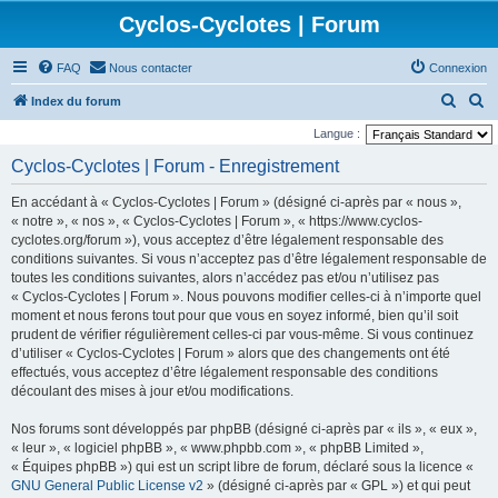
Cyclos-Cyclotes | Forum
FAQ
Nous contacter
Connexion
R
R
Index du forum
e
e
Langue :
c
c
Cyclos-Cyclotes | Forum - Enregistrement
h
h
En accédant à « Cyclos-Cyclotes | Forum » (désigné ci-après par « nous »,
e
e
« notre », « nos », « Cyclos-Cyclotes | Forum », « https://www.cyclos-
r
r
cyclotes.org/forum »), vous acceptez d’être légalement responsable des
conditions suivantes. Si vous n’acceptez pas d’être légalement responsable de
c
c
toutes les conditions suivantes, alors n’accédez pas et/ou n’utilisez pas
h
h
« Cyclos-Cyclotes | Forum ». Nous pouvons modifier celles-ci à n’importe quel
e
e
moment et nous ferons tout pour que vous en soyez informé, bien qu’il soit
prudent de vérifier régulièrement celles-ci par vous-même. Si vous continuez
r
r
d’utiliser « Cyclos-Cyclotes | Forum » alors que des changements ont été
effectués, vous acceptez d’être légalement responsable des conditions
découlant des mises à jour et/ou modifications.
Nos forums sont développés par phpBB (désigné ci-après par « ils », « eux »,
« leur », « logiciel phpBB », « www.phpbb.com », « phpBB Limited »,
« Équipes phpBB ») qui est un script libre de forum, déclaré sous la licence «
GNU General Public License v2
» (désigné ci-après par « GPL ») et qui peut