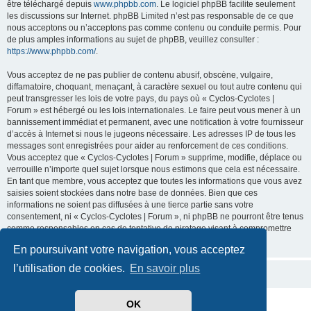
être téléchargé depuis
www.phpbb.com
. Le logiciel phpBB facilite seulement
les discussions sur Internet. phpBB Limited n’est pas responsable de ce que
nous acceptons ou n’acceptons pas comme contenu ou conduite permis. Pour
de plus amples informations au sujet de phpBB, veuillez consulter :
https://www.phpbb.com/
.
Vous acceptez de ne pas publier de contenu abusif, obscène, vulgaire,
diffamatoire, choquant, menaçant, à caractère sexuel ou tout autre contenu qui
peut transgresser les lois de votre pays, du pays où « Cyclos-Cyclotes |
Forum » est hébergé ou les lois internationales. Le faire peut vous mener à un
bannissement immédiat et permanent, avec une notification à votre fournisseur
d’accès à Internet si nous le jugeons nécessaire. Les adresses IP de tous les
messages sont enregistrées pour aider au renforcement de ces conditions.
Vous acceptez que « Cyclos-Cyclotes | Forum » supprime, modifie, déplace ou
verrouille n’importe quel sujet lorsque nous estimons que cela est nécessaire.
En tant que membre, vous acceptez que toutes les informations que vous avez
saisies soient stockées dans notre base de données. Bien que ces
informations ne soient pas diffusées à une tierce partie sans votre
consentement, ni « Cyclos-Cyclotes | Forum », ni phpBB ne pourront être tenus
comme responsables en cas de tentative de piratage visant à compromettre
les données.
En poursuivant votre navigation, vous acceptez
l’utilisation de cookies.
En savoir plus
OK
Développé par
phpBB
® Forum Software © phpBB Limited