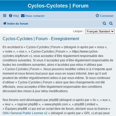
Cyclos-Cyclotes | Forum
FAQ
Nous contacter
Connexion
R
R
Index du forum
e
e
Langue :
c
c
Cyclos-Cyclotes | Forum - Enregistrement
h
h
En accédant à « Cyclos-Cyclotes | Forum » (désigné ci-après par « nous »,
e
e
« notre », « nos », « Cyclos-Cyclotes | Forum », « https://www.cyclos-
r
r
cyclotes.org/forum »), vous acceptez d’être légalement responsable des
conditions suivantes. Si vous n’acceptez pas d’être légalement responsable de
c
c
toutes les conditions suivantes, alors n’accédez pas et/ou n’utilisez pas
h
h
« Cyclos-Cyclotes | Forum ». Nous pouvons modifier celles-ci à n’importe quel
e
e
moment et nous ferons tout pour que vous en soyez informé, bien qu’il soit
prudent de vérifier régulièrement celles-ci par vous-même. Si vous continuez
r
r
d’utiliser « Cyclos-Cyclotes | Forum » alors que des changements ont été
effectués, vous acceptez d’être légalement responsable des conditions
découlant des mises à jour et/ou modifications.
Nos forums sont développés par phpBB (désigné ci-après par « ils », « eux »,
« leur », « logiciel phpBB », « www.phpbb.com », « phpBB Limited »,
« Équipes phpBB ») qui est un script libre de forum, déclaré sous la licence «
GNU General Public License v2
» (désigné ci-après par « GPL ») et qui peut