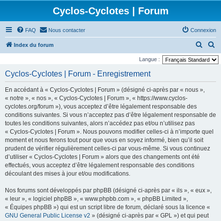
Cyclos-Cyclotes | Forum
FAQ
Nous contacter
Connexion
R
R
Index du forum
e
e
Langue :
c
c
Cyclos-Cyclotes | Forum - Enregistrement
h
h
En accédant à « Cyclos-Cyclotes | Forum » (désigné ci-après par « nous »,
e
e
« notre », « nos », « Cyclos-Cyclotes | Forum », « https://www.cyclos-
r
r
cyclotes.org/forum »), vous acceptez d’être légalement responsable des
conditions suivantes. Si vous n’acceptez pas d’être légalement responsable de
c
c
toutes les conditions suivantes, alors n’accédez pas et/ou n’utilisez pas
h
h
« Cyclos-Cyclotes | Forum ». Nous pouvons modifier celles-ci à n’importe quel
e
e
moment et nous ferons tout pour que vous en soyez informé, bien qu’il soit
prudent de vérifier régulièrement celles-ci par vous-même. Si vous continuez
r
r
d’utiliser « Cyclos-Cyclotes | Forum » alors que des changements ont été
effectués, vous acceptez d’être légalement responsable des conditions
découlant des mises à jour et/ou modifications.
Nos forums sont développés par phpBB (désigné ci-après par « ils », « eux »,
« leur », « logiciel phpBB », « www.phpbb.com », « phpBB Limited »,
« Équipes phpBB ») qui est un script libre de forum, déclaré sous la licence «
GNU General Public License v2
» (désigné ci-après par « GPL ») et qui peut