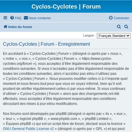
Cyclos-Cyclotes | Forum
FAQ
Nous contacter
Connexion
R
R
Index du forum
e
e
Langue :
c
c
Cyclos-Cyclotes | Forum - Enregistrement
h
h
En accédant à « Cyclos-Cyclotes | Forum » (désigné ci-après par « nous »,
e
e
« notre », « nos », « Cyclos-Cyclotes | Forum », « https://www.cyclos-
r
r
cyclotes.org/forum »), vous acceptez d’être légalement responsable des
conditions suivantes. Si vous n’acceptez pas d’être légalement responsable de
c
c
toutes les conditions suivantes, alors n’accédez pas et/ou n’utilisez pas
h
h
« Cyclos-Cyclotes | Forum ». Nous pouvons modifier celles-ci à n’importe quel
e
e
moment et nous ferons tout pour que vous en soyez informé, bien qu’il soit
prudent de vérifier régulièrement celles-ci par vous-même. Si vous continuez
r
r
d’utiliser « Cyclos-Cyclotes | Forum » alors que des changements ont été
effectués, vous acceptez d’être légalement responsable des conditions
découlant des mises à jour et/ou modifications.
Nos forums sont développés par phpBB (désigné ci-après par « ils », « eux »,
« leur », « logiciel phpBB », « www.phpbb.com », « phpBB Limited »,
« Équipes phpBB ») qui est un script libre de forum, déclaré sous la licence «
GNU General Public License v2
» (désigné ci-après par « GPL ») et qui peut