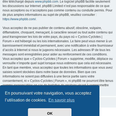
être téléchargé depuis
www.phpbb.com
. Le logiciel phpBB facilite seulement
les discussions sur Internet. phpBB Limited n’est pas responsable de ce que
nous acceptons ou n’acceptons pas comme contenu ou conduite permis. Pour
de plus amples informations au sujet de phpBB, veuillez consulter :
https://www.phpbb.com/
.
Vous acceptez de ne pas publier de contenu abusif, obscène, vulgaire,
diffamatoire, choquant, menaçant, à caractère sexuel ou tout autre contenu qui
peut transgresser les lois de votre pays, du pays où « Cyclos-Cyclotes |
Forum » est hébergé ou les lois internationales. Le faire peut vous mener à un
bannissement immédiat et permanent, avec une notification à votre fournisseur
d’accès à Internet si nous le jugeons nécessaire. Les adresses IP de tous les
messages sont enregistrées pour aider au renforcement de ces conditions.
Vous acceptez que « Cyclos-Cyclotes | Forum » supprime, modifie, déplace ou
verrouille n’importe quel sujet lorsque nous estimons que cela est nécessaire.
En tant que membre, vous acceptez que toutes les informations que vous avez
saisies soient stockées dans notre base de données. Bien que ces
informations ne soient pas diffusées à une tierce partie sans votre
consentement, ni « Cyclos-Cyclotes | Forum », ni phpBB ne pourront être tenus
comme responsables en cas de tentative de piratage visant à compromettre
les données.
En poursuivant votre navigation, vous acceptez
l’utilisation de cookies.
En savoir plus
OK
Développé par
phpBB
® Forum Software © phpBB Limited