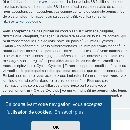
être téléchargé depuis
www.phpbb.com
. Le logiciel phpBB facilite seulement
les discussions sur Internet. phpBB Limited n’est pas responsable de ce que
nous acceptons ou n’acceptons pas comme contenu ou conduite permis. Pour
de plus amples informations au sujet de phpBB, veuillez consulter :
https://www.phpbb.com/
.
Vous acceptez de ne pas publier de contenu abusif, obscène, vulgaire,
diffamatoire, choquant, menaçant, à caractère sexuel ou tout autre contenu qui
peut transgresser les lois de votre pays, du pays où « Cyclos-Cyclotes |
Forum » est hébergé ou les lois internationales. Le faire peut vous mener à un
bannissement immédiat et permanent, avec une notification à votre fournisseur
d’accès à Internet si nous le jugeons nécessaire. Les adresses IP de tous les
messages sont enregistrées pour aider au renforcement de ces conditions.
Vous acceptez que « Cyclos-Cyclotes | Forum » supprime, modifie, déplace ou
verrouille n’importe quel sujet lorsque nous estimons que cela est nécessaire.
En tant que membre, vous acceptez que toutes les informations que vous avez
saisies soient stockées dans notre base de données. Bien que ces
informations ne soient pas diffusées à une tierce partie sans votre
consentement, ni « Cyclos-Cyclotes | Forum », ni phpBB ne pourront être tenus
comme responsables en cas de tentative de piratage visant à compromettre
les données.
En poursuivant votre navigation, vous acceptez
l’utilisation de cookies.
En savoir plus
OK
Développé par
phpBB
® Forum Software © phpBB Limited