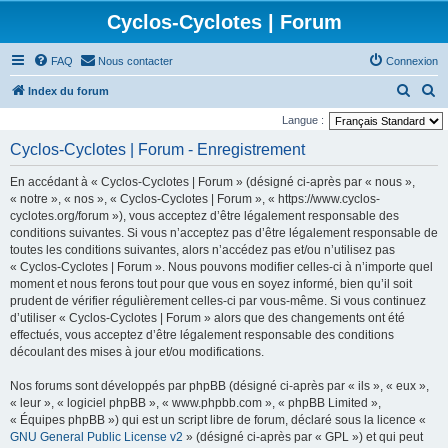
Cyclos-Cyclotes | Forum
FAQ
Nous contacter
Connexion
R
R
Index du forum
e
e
Langue :
c
c
Cyclos-Cyclotes | Forum - Enregistrement
h
h
En accédant à « Cyclos-Cyclotes | Forum » (désigné ci-après par « nous »,
e
e
« notre », « nos », « Cyclos-Cyclotes | Forum », « https://www.cyclos-
r
r
cyclotes.org/forum »), vous acceptez d’être légalement responsable des
conditions suivantes. Si vous n’acceptez pas d’être légalement responsable de
c
c
toutes les conditions suivantes, alors n’accédez pas et/ou n’utilisez pas
h
h
« Cyclos-Cyclotes | Forum ». Nous pouvons modifier celles-ci à n’importe quel
e
e
moment et nous ferons tout pour que vous en soyez informé, bien qu’il soit
prudent de vérifier régulièrement celles-ci par vous-même. Si vous continuez
r
r
d’utiliser « Cyclos-Cyclotes | Forum » alors que des changements ont été
effectués, vous acceptez d’être légalement responsable des conditions
découlant des mises à jour et/ou modifications.
Nos forums sont développés par phpBB (désigné ci-après par « ils », « eux »,
« leur », « logiciel phpBB », « www.phpbb.com », « phpBB Limited »,
« Équipes phpBB ») qui est un script libre de forum, déclaré sous la licence «
GNU General Public License v2
» (désigné ci-après par « GPL ») et qui peut