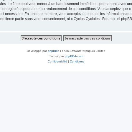
ales. Le faire peut vous mener à un bannissement immédiat et permanent, avec une no
 enregistrées pour aider au renforcement de ces conditions. Vous acceptez que « 
 est nécessaire. En tant que membre, vous acceptez que toutes les informations qu
une tierce partie sans votre consentement, ni « Cyclos-Cyclotes | Forum », ni php
Développé par
phpBB
® Forum Software © phpBB Limited
Traduit par
phpBB-fr.com
Confidentialité
|
Conditions