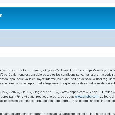
m
 « nous », « notre », « nos », « Cyclos-Cyclotes | Forum », « https://www.cyclos-c
’être légalement responsable de toutes les conditions suivantes, alors n’accédez p
ns tout pour que vous en soyez informé, bien qu’il soit prudent de vérifier régulièr
 effectués, vous acceptez d’être légalement responsable des conditions découlant 
ls », « eux », « leur », « logiciel phpBB », « www.phpbb.com », « phpBB Limited »,
-après par « GPL ») et qui peut être téléchargé depuis
www.phpbb.com
. Le logicie
acceptons pas comme contenu ou conduite permis. Pour de plus amples informations
lgaire, diffamatoire, choquant, menaçant, à caractère sexuel ou tout autre contenu 