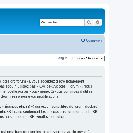
Rechercher
Recherche avancé
Connexion
Langue :
yclotes.org/forum »), vous acceptez d’être légalement
as et/ou n’utilisez pas « Cyclos-Cyclotes | Forum ». Nous
ement celles-ci par vous-même. Si vous continuez d’utiliser
des mises à jour et/ou modifications.
 « Équipes phpBB ») qui est un script libre de forum, déclaré
l phpBB facilite seulement les discussions sur Internet. phpBB
 au sujet de phpBB, veuillez consulter :
qui peut transgresser les lois de votre pays, du pays où