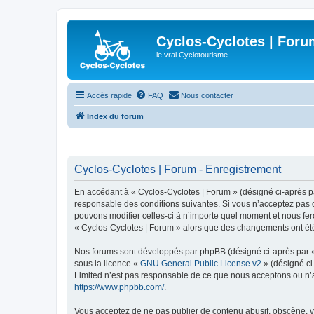
Cyclos-Cyclotes | Foru
le vrai Cyclotourisme
Accès rapide
FAQ
Nous contacter
Index du forum
Cyclos-Cyclotes | Forum - Enregistrement
En accédant à « Cyclos-Cyclotes | Forum » (désigné ci-après par
responsable des conditions suivantes. Si vous n’acceptez pas d
pouvons modifier celles-ci à n’importe quel moment et nous fero
« Cyclos-Cyclotes | Forum » alors que des changements ont été
Nos forums sont développés par phpBB (désigné ci-après par « i
sous la licence «
GNU General Public License v2
» (désigné ci
Limited n’est pas responsable de ce que nous acceptons ou n’
https://www.phpbb.com/
.
Vous acceptez de ne pas publier de contenu abusif, obscène, vu