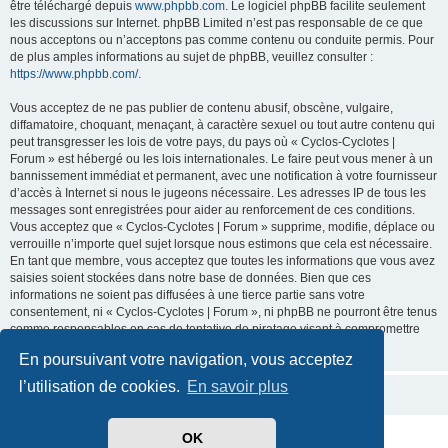
être téléchargé depuis
www.phpbb.com
. Le logiciel phpBB facilite seulement
les discussions sur Internet. phpBB Limited n’est pas responsable de ce que
nous acceptons ou n’acceptons pas comme contenu ou conduite permis. Pour
de plus amples informations au sujet de phpBB, veuillez consulter :
https://www.phpbb.com/
.
Vous acceptez de ne pas publier de contenu abusif, obscène, vulgaire,
diffamatoire, choquant, menaçant, à caractère sexuel ou tout autre contenu qui
peut transgresser les lois de votre pays, du pays où « Cyclos-Cyclotes |
Forum » est hébergé ou les lois internationales. Le faire peut vous mener à un
bannissement immédiat et permanent, avec une notification à votre fournisseur
d’accès à Internet si nous le jugeons nécessaire. Les adresses IP de tous les
messages sont enregistrées pour aider au renforcement de ces conditions.
Vous acceptez que « Cyclos-Cyclotes | Forum » supprime, modifie, déplace ou
verrouille n’importe quel sujet lorsque nous estimons que cela est nécessaire.
En tant que membre, vous acceptez que toutes les informations que vous avez
saisies soient stockées dans notre base de données. Bien que ces
informations ne soient pas diffusées à une tierce partie sans votre
consentement, ni « Cyclos-Cyclotes | Forum », ni phpBB ne pourront être tenus
comme responsables en cas de tentative de piratage visant à compromettre
les données.
En poursuivant votre navigation, vous acceptez
l’utilisation de cookies.
En savoir plus
OK
Développé par
phpBB
® Forum Software © phpBB Limited