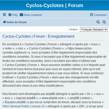
Cyclos-Cyclotes | Forum
FAQ
Nous contacter
Connexion
R
R
Index du forum
e
e
Langue :
c
c
Cyclos-Cyclotes | Forum - Enregistrement
h
h
En accédant à « Cyclos-Cyclotes | Forum » (désigné ci-après par « nous »,
e
e
« notre », « nos », « Cyclos-Cyclotes | Forum », « https://www.cyclos-
r
r
cyclotes.org/forum »), vous acceptez d’être légalement responsable des
conditions suivantes. Si vous n’acceptez pas d’être légalement responsable de
c
c
toutes les conditions suivantes, alors n’accédez pas et/ou n’utilisez pas
h
h
« Cyclos-Cyclotes | Forum ». Nous pouvons modifier celles-ci à n’importe quel
e
e
moment et nous ferons tout pour que vous en soyez informé, bien qu’il soit
prudent de vérifier régulièrement celles-ci par vous-même. Si vous continuez
r
r
d’utiliser « Cyclos-Cyclotes | Forum » alors que des changements ont été
effectués, vous acceptez d’être légalement responsable des conditions
découlant des mises à jour et/ou modifications.
Nos forums sont développés par phpBB (désigné ci-après par « ils », « eux »,
« leur », « logiciel phpBB », « www.phpbb.com », « phpBB Limited »,
« Équipes phpBB ») qui est un script libre de forum, déclaré sous la licence «
GNU General Public License v2
» (désigné ci-après par « GPL ») et qui peut