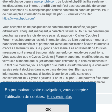
être téléchargé depuis
www.phpbb.com
. Le logiciel phpBB facilite seulement
les discussions sur Internet. phpBB Limited n’est pas responsable de ce que
nous acceptons ou n’acceptons pas comme contenu ou conduite permis. Pour
de plus amples informations au sujet de phpBB, veuillez consulter :
https://www.phpbb.com/
.
Vous acceptez de ne pas publier de contenu abusif, obscène, vulgaire,
diffamatoire, choquant, menaçant, à caractère sexuel ou tout autre contenu qui
peut transgresser les lois de votre pays, du pays où « Cyclos-Cyclotes |
Forum » est hébergé ou les lois internationales. Le faire peut vous mener à un
bannissement immédiat et permanent, avec une notification à votre fournisseur
d’accès à Internet si nous le jugeons nécessaire. Les adresses IP de tous les
messages sont enregistrées pour aider au renforcement de ces conditions.
Vous acceptez que « Cyclos-Cyclotes | Forum » supprime, modifie, déplace ou
verrouille n’importe quel sujet lorsque nous estimons que cela est nécessaire.
En tant que membre, vous acceptez que toutes les informations que vous avez
saisies soient stockées dans notre base de données. Bien que ces
informations ne soient pas diffusées à une tierce partie sans votre
consentement, ni « Cyclos-Cyclotes | Forum », ni phpBB ne pourront être tenus
comme responsables en cas de tentative de piratage visant à compromettre
les données.
En poursuivant votre navigation, vous acceptez
l’utilisation de cookies.
En savoir plus
OK
Développé par
phpBB
® Forum Software © phpBB Limited