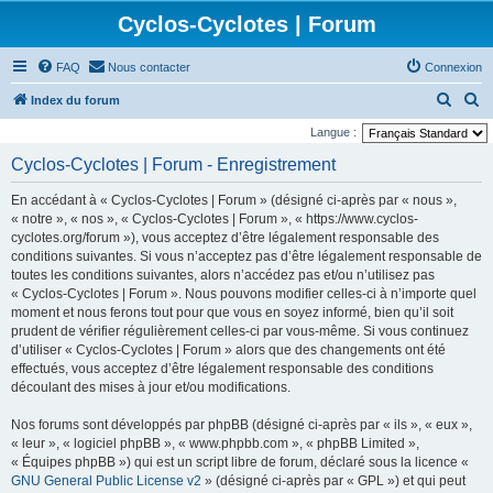
Cyclos-Cyclotes | Forum
FAQ
Nous contacter
Connexion
R
R
Index du forum
e
e
Langue :
c
c
Cyclos-Cyclotes | Forum - Enregistrement
h
h
En accédant à « Cyclos-Cyclotes | Forum » (désigné ci-après par « nous »,
e
e
« notre », « nos », « Cyclos-Cyclotes | Forum », « https://www.cyclos-
r
r
cyclotes.org/forum »), vous acceptez d’être légalement responsable des
conditions suivantes. Si vous n’acceptez pas d’être légalement responsable de
c
c
toutes les conditions suivantes, alors n’accédez pas et/ou n’utilisez pas
h
h
« Cyclos-Cyclotes | Forum ». Nous pouvons modifier celles-ci à n’importe quel
e
e
moment et nous ferons tout pour que vous en soyez informé, bien qu’il soit
prudent de vérifier régulièrement celles-ci par vous-même. Si vous continuez
r
r
d’utiliser « Cyclos-Cyclotes | Forum » alors que des changements ont été
effectués, vous acceptez d’être légalement responsable des conditions
découlant des mises à jour et/ou modifications.
Nos forums sont développés par phpBB (désigné ci-après par « ils », « eux »,
« leur », « logiciel phpBB », « www.phpbb.com », « phpBB Limited »,
« Équipes phpBB ») qui est un script libre de forum, déclaré sous la licence «
GNU General Public License v2
» (désigné ci-après par « GPL ») et qui peut