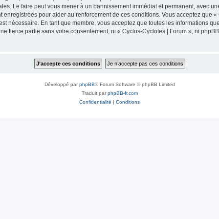
ales. Le faire peut vous mener à un bannissement immédiat et permanent, avec une no
 enregistrées pour aider au renforcement de ces conditions. Vous acceptez que « 
 est nécessaire. En tant que membre, vous acceptez que toutes les informations qu
une tierce partie sans votre consentement, ni « Cyclos-Cyclotes | Forum », ni php
Développé par
phpBB
® Forum Software © phpBB Limited
Traduit par
phpBB-fr.com
Confidentialité
|
Conditions