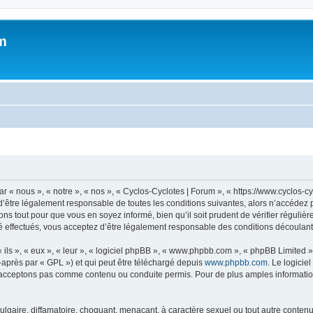
m
 « nous », « notre », « nos », « Cyclos-Cyclotes | Forum », « https://www.cyclos-c
’être légalement responsable de toutes les conditions suivantes, alors n’accédez p
ns tout pour que vous en soyez informé, bien qu’il soit prudent de vérifier régulièr
 effectués, vous acceptez d’être légalement responsable des conditions découlant 
ls », « eux », « leur », « logiciel phpBB », « www.phpbb.com », « phpBB Limited »,
-après par « GPL ») et qui peut être téléchargé depuis
www.phpbb.com
. Le logicie
acceptons pas comme contenu ou conduite permis. Pour de plus amples informations
lgaire, diffamatoire, choquant, menaçant, à caractère sexuel ou tout autre contenu 