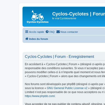
Cyclos-Cyclotes | Foru
le vrai Cyclotourisme
Accès rapide
FAQ
Nous contacter
Index du forum
Cyclos-Cyclotes | Forum - Enregistrement
En accédant à « Cyclos-Cyclotes | Forum » (désigné ci-après par
responsable des conditions suivantes. Si vous n’acceptez pas d
pouvons modifier celles-ci à n’importe quel moment et nous fero
« Cyclos-Cyclotes | Forum » alors que des changements ont été
Nos forums sont développés par phpBB (désigné ci-après par « i
sous la licence «
GNU General Public License v2
» (désigné ci
Limited n’est pas responsable de ce que nous acceptons ou n’
https://www.phpbb.com/
.
Vous acceptez de ne pas publier de contenu abusif, obscène, vu