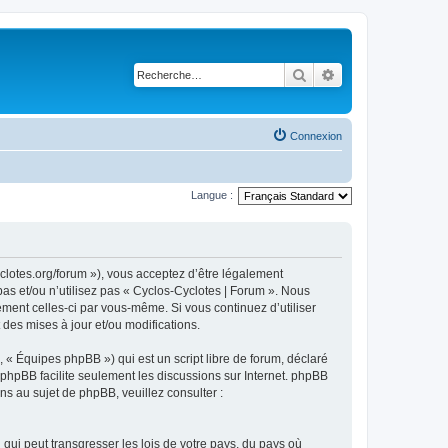
Rechercher
Recherche avancé
Connexion
Langue :
yclotes.org/forum »), vous acceptez d’être légalement
as et/ou n’utilisez pas « Cyclos-Cyclotes | Forum ». Nous
ement celles-ci par vous-même. Si vous continuez d’utiliser
des mises à jour et/ou modifications.
 « Équipes phpBB ») qui est un script libre de forum, déclaré
l phpBB facilite seulement les discussions sur Internet. phpBB
 au sujet de phpBB, veuillez consulter :
qui peut transgresser les lois de votre pays, du pays où