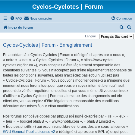
Cyclos-Cyclotes | Forum
FAQ
Nous contacter
Connexion
R
R
Index du forum
e
e
Langue :
c
c
Cyclos-Cyclotes | Forum - Enregistrement
h
h
En accédant à « Cyclos-Cyclotes | Forum » (désigné ci-après par « nous »,
e
e
« notre », « nos », « Cyclos-Cyclotes | Forum », « https://www.cyclos-
r
r
cyclotes.org/forum »), vous acceptez d’être légalement responsable des
conditions suivantes. Si vous n’acceptez pas d’être légalement responsable de
c
c
toutes les conditions suivantes, alors n’accédez pas et/ou n’utilisez pas
h
h
« Cyclos-Cyclotes | Forum ». Nous pouvons modifier celles-ci à n’importe quel
e
e
moment et nous ferons tout pour que vous en soyez informé, bien qu’il soit
prudent de vérifier régulièrement celles-ci par vous-même. Si vous continuez
r
r
d’utiliser « Cyclos-Cyclotes | Forum » alors que des changements ont été
effectués, vous acceptez d’être légalement responsable des conditions
découlant des mises à jour et/ou modifications.
Nos forums sont développés par phpBB (désigné ci-après par « ils », « eux »,
« leur », « logiciel phpBB », « www.phpbb.com », « phpBB Limited »,
« Équipes phpBB ») qui est un script libre de forum, déclaré sous la licence «
GNU General Public License v2
» (désigné ci-après par « GPL ») et qui peut