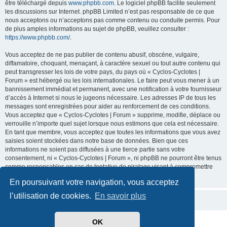
être téléchargé depuis
www.phpbb.com
. Le logiciel phpBB facilite seulement
les discussions sur Internet. phpBB Limited n’est pas responsable de ce que
nous acceptons ou n’acceptons pas comme contenu ou conduite permis. Pour
de plus amples informations au sujet de phpBB, veuillez consulter :
https://www.phpbb.com/
.
Vous acceptez de ne pas publier de contenu abusif, obscène, vulgaire,
diffamatoire, choquant, menaçant, à caractère sexuel ou tout autre contenu qui
peut transgresser les lois de votre pays, du pays où « Cyclos-Cyclotes |
Forum » est hébergé ou les lois internationales. Le faire peut vous mener à un
bannissement immédiat et permanent, avec une notification à votre fournisseur
d’accès à Internet si nous le jugeons nécessaire. Les adresses IP de tous les
messages sont enregistrées pour aider au renforcement de ces conditions.
Vous acceptez que « Cyclos-Cyclotes | Forum » supprime, modifie, déplace ou
verrouille n’importe quel sujet lorsque nous estimons que cela est nécessaire.
En tant que membre, vous acceptez que toutes les informations que vous avez
saisies soient stockées dans notre base de données. Bien que ces
informations ne soient pas diffusées à une tierce partie sans votre
consentement, ni « Cyclos-Cyclotes | Forum », ni phpBB ne pourront être tenus
comme responsables en cas de tentative de piratage visant à compromettre
les données.
En poursuivant votre navigation, vous acceptez
l’utilisation de cookies.
En savoir plus
OK
Développé par
phpBB
® Forum Software © phpBB Limited