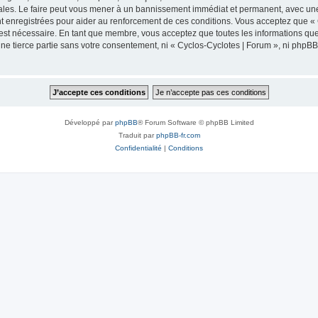
ales. Le faire peut vous mener à un bannissement immédiat et permanent, avec une no
 enregistrées pour aider au renforcement de ces conditions. Vous acceptez que « 
 est nécessaire. En tant que membre, vous acceptez que toutes les informations qu
une tierce partie sans votre consentement, ni « Cyclos-Cyclotes | Forum », ni php
Développé par
phpBB
® Forum Software © phpBB Limited
Traduit par
phpBB-fr.com
Confidentialité
|
Conditions