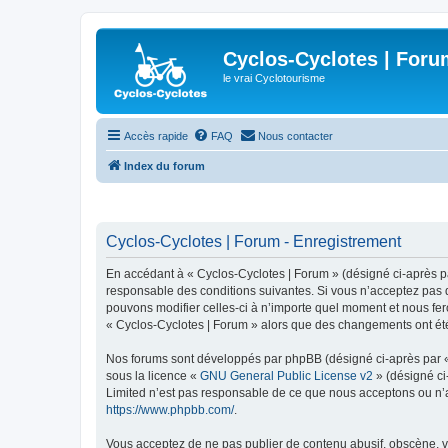
Cyclos-Cyclotes | Foru
le vrai Cyclotourisme
Accès rapide
FAQ
Nous contacter
Index du forum
Cyclos-Cyclotes | Forum - Enregistrement
En accédant à « Cyclos-Cyclotes | Forum » (désigné ci-après par
responsable des conditions suivantes. Si vous n’acceptez pas d
pouvons modifier celles-ci à n’importe quel moment et nous fero
« Cyclos-Cyclotes | Forum » alors que des changements ont été
Nos forums sont développés par phpBB (désigné ci-après par « i
sous la licence «
GNU General Public License v2
» (désigné ci
Limited n’est pas responsable de ce que nous acceptons ou n’
https://www.phpbb.com/
.
Vous acceptez de ne pas publier de contenu abusif, obscène, vu