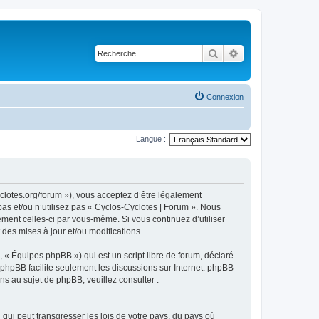
Rechercher
Recherche avancé
Connexion
Langue :
yclotes.org/forum »), vous acceptez d’être légalement
as et/ou n’utilisez pas « Cyclos-Cyclotes | Forum ». Nous
ement celles-ci par vous-même. Si vous continuez d’utiliser
des mises à jour et/ou modifications.
 « Équipes phpBB ») qui est un script libre de forum, déclaré
l phpBB facilite seulement les discussions sur Internet. phpBB
 au sujet de phpBB, veuillez consulter :
qui peut transgresser les lois de votre pays, du pays où