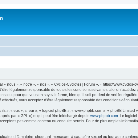
m
 « nous », « notre », « nos », « Cyclos-Cyclotes | Forum », « https://www.cyclos-c
’être légalement responsable de toutes les conditions suivantes, alors n’accédez p
ns tout pour que vous en soyez informé, bien qu’il soit prudent de vérifier régulièr
 effectués, vous acceptez d’être légalement responsable des conditions découlant 
ls », « eux », « leur », « logiciel phpBB », « www.phpbb.com », « phpBB Limited »,
-après par « GPL ») et qui peut être téléchargé depuis
www.phpbb.com
. Le logicie
acceptons pas comme contenu ou conduite permis. Pour de plus amples informations
lgaire, diffamatoire, choquant, menaçant, à caractère sexuel ou tout autre contenu 