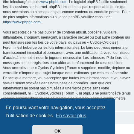
être téléchargé depuis
www.phpbb.com
. Le logiciel phpBB facilite seulement
les discussions sur Internet. phpBB Limited n’est pas responsable de ce que
nous acceptons ou n’acceptons pas comme contenu ou conduite permis. Pour
de plus amples informations au sujet de phpBB, veuillez consulter :
https://www.phpbb.com/
.
Vous acceptez de ne pas publier de contenu abusif, obscène, vulgaire,
diffamatoire, choquant, menaçant, à caractère sexuel ou tout autre contenu qui
peut transgresser les lois de votre pays, du pays où « Cyclos-Cyclotes |
Forum » est hébergé ou les lois internationales. Le faire peut vous mener à un
bannissement immédiat et permanent, avec une notification à votre fournisseur
d’accès à Internet si nous le jugeons nécessaire. Les adresses IP de tous les
messages sont enregistrées pour aider au renforcement de ces conditions.
Vous acceptez que « Cyclos-Cyclotes | Forum » supprime, modifie, déplace ou
verrouille n’importe quel sujet lorsque nous estimons que cela est nécessaire.
En tant que membre, vous acceptez que toutes les informations que vous avez
saisies soient stockées dans notre base de données. Bien que ces
informations ne soient pas diffusées à une tierce partie sans votre
consentement, ni « Cyclos-Cyclotes | Forum », ni phpBB ne pourront être tenus
comme responsables en cas de tentative de piratage visant à compromettre
les données.
En poursuivant votre navigation, vous acceptez
l’utilisation de cookies.
En savoir plus
OK
Développé par
phpBB
® Forum Software © phpBB Limited