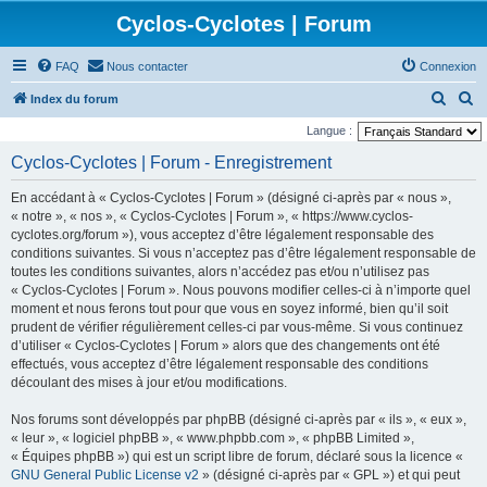
Cyclos-Cyclotes | Forum
FAQ
Nous contacter
Connexion
R
R
Index du forum
e
e
Langue :
c
c
Cyclos-Cyclotes | Forum - Enregistrement
h
h
En accédant à « Cyclos-Cyclotes | Forum » (désigné ci-après par « nous »,
e
e
« notre », « nos », « Cyclos-Cyclotes | Forum », « https://www.cyclos-
r
r
cyclotes.org/forum »), vous acceptez d’être légalement responsable des
conditions suivantes. Si vous n’acceptez pas d’être légalement responsable de
c
c
toutes les conditions suivantes, alors n’accédez pas et/ou n’utilisez pas
h
h
« Cyclos-Cyclotes | Forum ». Nous pouvons modifier celles-ci à n’importe quel
e
e
moment et nous ferons tout pour que vous en soyez informé, bien qu’il soit
prudent de vérifier régulièrement celles-ci par vous-même. Si vous continuez
r
r
d’utiliser « Cyclos-Cyclotes | Forum » alors que des changements ont été
effectués, vous acceptez d’être légalement responsable des conditions
découlant des mises à jour et/ou modifications.
Nos forums sont développés par phpBB (désigné ci-après par « ils », « eux »,
« leur », « logiciel phpBB », « www.phpbb.com », « phpBB Limited »,
« Équipes phpBB ») qui est un script libre de forum, déclaré sous la licence «
GNU General Public License v2
» (désigné ci-après par « GPL ») et qui peut