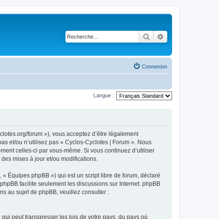
Rechercher
Recherche avancé
Connexion
Langue :
yclotes.org/forum »), vous acceptez d’être légalement
as et/ou n’utilisez pas « Cyclos-Cyclotes | Forum ». Nous
ement celles-ci par vous-même. Si vous continuez d’utiliser
des mises à jour et/ou modifications.
 « Équipes phpBB ») qui est un script libre de forum, déclaré
l phpBB facilite seulement les discussions sur Internet. phpBB
 au sujet de phpBB, veuillez consulter :
qui peut transgresser les lois de votre pays, du pays où