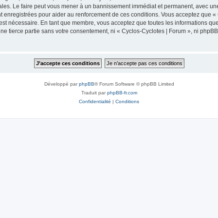
ales. Le faire peut vous mener à un bannissement immédiat et permanent, avec une no
 enregistrées pour aider au renforcement de ces conditions. Vous acceptez que « 
 est nécessaire. En tant que membre, vous acceptez que toutes les informations qu
une tierce partie sans votre consentement, ni « Cyclos-Cyclotes | Forum », ni php
Développé par
phpBB
® Forum Software © phpBB Limited
Traduit par
phpBB-fr.com
Confidentialité
|
Conditions