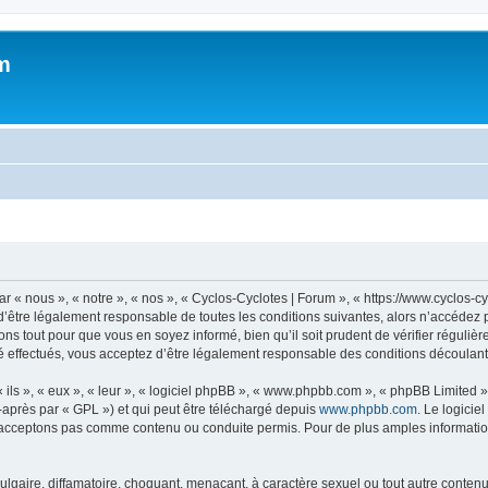
m
 « nous », « notre », « nos », « Cyclos-Cyclotes | Forum », « https://www.cyclos-c
’être légalement responsable de toutes les conditions suivantes, alors n’accédez p
ns tout pour que vous en soyez informé, bien qu’il soit prudent de vérifier régulièr
 effectués, vous acceptez d’être légalement responsable des conditions découlant 
ls », « eux », « leur », « logiciel phpBB », « www.phpbb.com », « phpBB Limited »,
-après par « GPL ») et qui peut être téléchargé depuis
www.phpbb.com
. Le logicie
acceptons pas comme contenu ou conduite permis. Pour de plus amples informations
lgaire, diffamatoire, choquant, menaçant, à caractère sexuel ou tout autre contenu 