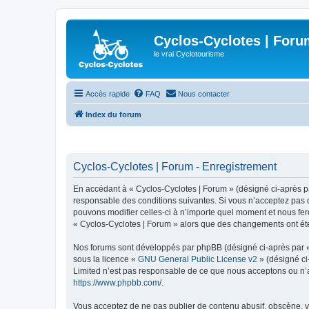
Cyclos-Cyclotes | Foru
le vrai Cyclotourisme
Accès rapide
FAQ
Nous contacter
Index du forum
Cyclos-Cyclotes | Forum - Enregistrement
En accédant à « Cyclos-Cyclotes | Forum » (désigné ci-après par
responsable des conditions suivantes. Si vous n’acceptez pas d
pouvons modifier celles-ci à n’importe quel moment et nous fero
« Cyclos-Cyclotes | Forum » alors que des changements ont été
Nos forums sont développés par phpBB (désigné ci-après par « i
sous la licence «
GNU General Public License v2
» (désigné ci
Limited n’est pas responsable de ce que nous acceptons ou n’
https://www.phpbb.com/
.
Vous acceptez de ne pas publier de contenu abusif, obscène, vu