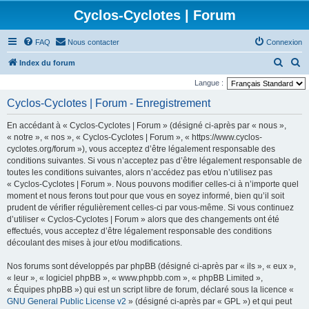
Cyclos-Cyclotes | Forum
FAQ
Nous contacter
Connexion
R
R
Index du forum
e
e
Langue :
c
c
Cyclos-Cyclotes | Forum - Enregistrement
h
h
En accédant à « Cyclos-Cyclotes | Forum » (désigné ci-après par « nous »,
e
e
« notre », « nos », « Cyclos-Cyclotes | Forum », « https://www.cyclos-
r
r
cyclotes.org/forum »), vous acceptez d’être légalement responsable des
conditions suivantes. Si vous n’acceptez pas d’être légalement responsable de
c
c
toutes les conditions suivantes, alors n’accédez pas et/ou n’utilisez pas
h
h
« Cyclos-Cyclotes | Forum ». Nous pouvons modifier celles-ci à n’importe quel
e
e
moment et nous ferons tout pour que vous en soyez informé, bien qu’il soit
prudent de vérifier régulièrement celles-ci par vous-même. Si vous continuez
r
r
d’utiliser « Cyclos-Cyclotes | Forum » alors que des changements ont été
effectués, vous acceptez d’être légalement responsable des conditions
découlant des mises à jour et/ou modifications.
Nos forums sont développés par phpBB (désigné ci-après par « ils », « eux »,
« leur », « logiciel phpBB », « www.phpbb.com », « phpBB Limited »,
« Équipes phpBB ») qui est un script libre de forum, déclaré sous la licence «
GNU General Public License v2
» (désigné ci-après par « GPL ») et qui peut