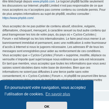
être téléchargé depuis
www.phpbb.com
. Le logiciel phpBB facilite seulement
les discussions sur Internet. phpBB Limited n’est pas responsable de ce que
nous acceptons ou n’acceptons pas comme contenu ou conduite permis. Pour
de plus amples informations au sujet de phpBB, veuillez consulter :
https://www.phpbb.com/
.
Vous acceptez de ne pas publier de contenu abusif, obscène, vulgaire,
diffamatoire, choquant, menaçant, à caractère sexuel ou tout autre contenu qui
peut transgresser les lois de votre pays, du pays où « Cyclos-Cyclotes |
Forum » est hébergé ou les lois internationales. Le faire peut vous mener à un
bannissement immédiat et permanent, avec une notification à votre fournisseur
d’accès à Internet si nous le jugeons nécessaire. Les adresses IP de tous les
messages sont enregistrées pour aider au renforcement de ces conditions.
Vous acceptez que « Cyclos-Cyclotes | Forum » supprime, modifie, déplace ou
verrouille n’importe quel sujet lorsque nous estimons que cela est nécessaire.
En tant que membre, vous acceptez que toutes les informations que vous avez
saisies soient stockées dans notre base de données. Bien que ces
informations ne soient pas diffusées à une tierce partie sans votre
consentement, ni « Cyclos-Cyclotes | Forum », ni phpBB ne pourront être tenus
comme responsables en cas de tentative de piratage visant à compromettre
les données.
En poursuivant votre navigation, vous acceptez
l’utilisation de cookies.
En savoir plus
OK
Développé par
phpBB
® Forum Software © phpBB Limited