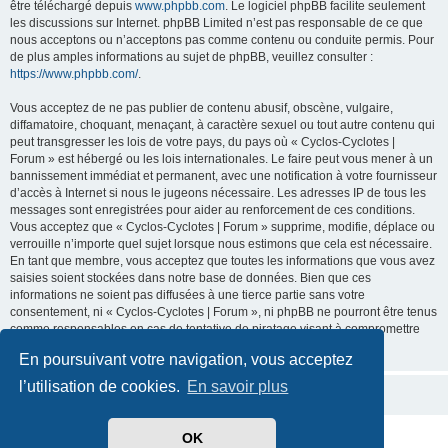
être téléchargé depuis
www.phpbb.com
. Le logiciel phpBB facilite seulement
les discussions sur Internet. phpBB Limited n’est pas responsable de ce que
nous acceptons ou n’acceptons pas comme contenu ou conduite permis. Pour
de plus amples informations au sujet de phpBB, veuillez consulter :
https://www.phpbb.com/
.
Vous acceptez de ne pas publier de contenu abusif, obscène, vulgaire,
diffamatoire, choquant, menaçant, à caractère sexuel ou tout autre contenu qui
peut transgresser les lois de votre pays, du pays où « Cyclos-Cyclotes |
Forum » est hébergé ou les lois internationales. Le faire peut vous mener à un
bannissement immédiat et permanent, avec une notification à votre fournisseur
d’accès à Internet si nous le jugeons nécessaire. Les adresses IP de tous les
messages sont enregistrées pour aider au renforcement de ces conditions.
Vous acceptez que « Cyclos-Cyclotes | Forum » supprime, modifie, déplace ou
verrouille n’importe quel sujet lorsque nous estimons que cela est nécessaire.
En tant que membre, vous acceptez que toutes les informations que vous avez
saisies soient stockées dans notre base de données. Bien que ces
informations ne soient pas diffusées à une tierce partie sans votre
consentement, ni « Cyclos-Cyclotes | Forum », ni phpBB ne pourront être tenus
comme responsables en cas de tentative de piratage visant à compromettre
les données.
En poursuivant votre navigation, vous acceptez
l’utilisation de cookies.
En savoir plus
OK
Développé par
phpBB
® Forum Software © phpBB Limited