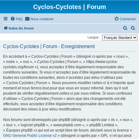
Cyclos-Cyclotes | Forum
FAQ
Nous contacter
Connexion
R
R
Index du forum
e
e
Langue :
c
c
Cyclos-Cyclotes | Forum - Enregistrement
h
h
En accédant à « Cyclos-Cyclotes | Forum » (désigné ci-après par « nous »,
e
e
« notre », « nos », « Cyclos-Cyclotes | Forum », « https://www.cyclos-
r
r
cyclotes.org/forum »), vous acceptez d’être légalement responsable des
conditions suivantes. Si vous n’acceptez pas d’être légalement responsable de
c
c
toutes les conditions suivantes, alors n’accédez pas et/ou n’utilisez pas
h
h
« Cyclos-Cyclotes | Forum ». Nous pouvons modifier celles-ci à n’importe quel
e
e
moment et nous ferons tout pour que vous en soyez informé, bien qu’il soit
prudent de vérifier régulièrement celles-ci par vous-même. Si vous continuez
r
r
d’utiliser « Cyclos-Cyclotes | Forum » alors que des changements ont été
effectués, vous acceptez d’être légalement responsable des conditions
découlant des mises à jour et/ou modifications.
Nos forums sont développés par phpBB (désigné ci-après par « ils », « eux »,
« leur », « logiciel phpBB », « www.phpbb.com », « phpBB Limited »,
« Équipes phpBB ») qui est un script libre de forum, déclaré sous la licence «
GNU General Public License v2
» (désigné ci-après par « GPL ») et qui peut