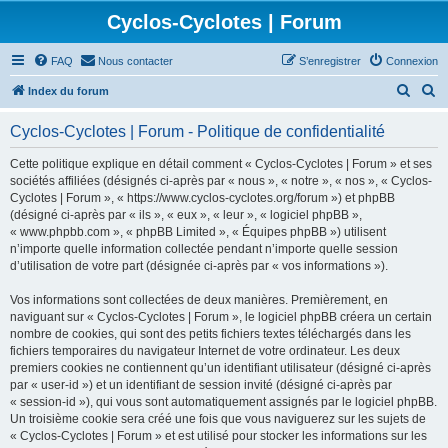
Cyclos-Cyclotes | Forum
FAQ
Nous contacter
S’enregistrer
Connexion
R
R
Index du forum
e
e
Cyclos-Cyclotes | Forum - Politique de confidentialité
c
c
h
h
Cette politique explique en détail comment « Cyclos-Cyclotes | Forum » et ses
sociétés affiliées (désignés ci-après par « nous », « notre », « nos », « Cyclos-
e
e
Cyclotes | Forum », « https://www.cyclos-cyclotes.org/forum ») et phpBB
r
r
(désigné ci-après par « ils », « eux », « leur », « logiciel phpBB »,
« www.phpbb.com », « phpBB Limited », « Équipes phpBB ») utilisent
c
c
n’importe quelle information collectée pendant n’importe quelle session
h
h
d’utilisation de votre part (désignée ci-après par « vos informations »).
e
e
Vos informations sont collectées de deux manières. Premièrement, en
r
r
naviguant sur « Cyclos-Cyclotes | Forum », le logiciel phpBB créera un certain
nombre de cookies, qui sont des petits fichiers textes téléchargés dans les
fichiers temporaires du navigateur Internet de votre ordinateur. Les deux
premiers cookies ne contiennent qu’un identifiant utilisateur (désigné ci-après
par « user-id ») et un identifiant de session invité (désigné ci-après par
« session-id »), qui vous sont automatiquement assignés par le logiciel phpBB.
Un troisième cookie sera créé une fois que vous naviguerez sur les sujets de
« Cyclos-Cyclotes | Forum » et est utilisé pour stocker les informations sur les