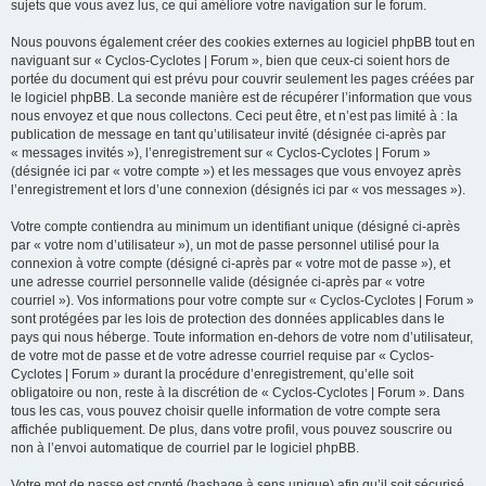
sujets que vous avez lus, ce qui améliore votre navigation sur le forum.
Nous pouvons également créer des cookies externes au logiciel phpBB tout en
naviguant sur « Cyclos-Cyclotes | Forum », bien que ceux-ci soient hors de
portée du document qui est prévu pour couvrir seulement les pages créées par
le logiciel phpBB. La seconde manière est de récupérer l’information que vous
nous envoyez et que nous collectons. Ceci peut être, et n’est pas limité à : la
publication de message en tant qu’utilisateur invité (désignée ci-après par
« messages invités »), l’enregistrement sur « Cyclos-Cyclotes | Forum »
(désignée ici par « votre compte ») et les messages que vous envoyez après
l’enregistrement et lors d’une connexion (désignés ici par « vos messages »).
Votre compte contiendra au minimum un identifiant unique (désigné ci-après
par « votre nom d’utilisateur »), un mot de passe personnel utilisé pour la
connexion à votre compte (désigné ci-après par « votre mot de passe »), et
une adresse courriel personnelle valide (désignée ci-après par « votre
courriel »). Vos informations pour votre compte sur « Cyclos-Cyclotes | Forum »
sont protégées par les lois de protection des données applicables dans le
pays qui nous héberge. Toute information en-dehors de votre nom d’utilisateur,
de votre mot de passe et de votre adresse courriel requise par « Cyclos-
Cyclotes | Forum » durant la procédure d’enregistrement, qu’elle soit
obligatoire ou non, reste à la discrétion de « Cyclos-Cyclotes | Forum ». Dans
tous les cas, vous pouvez choisir quelle information de votre compte sera
affichée publiquement. De plus, dans votre profil, vous pouvez souscrire ou
non à l’envoi automatique de courriel par le logiciel phpBB.
Votre mot de passe est crypté (hashage à sens unique) afin qu’il soit sécurisé.