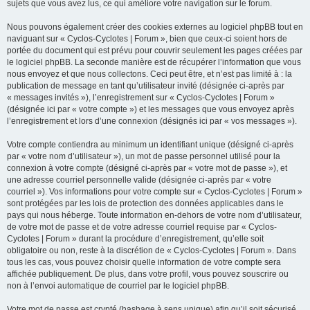
sujets que vous avez lus, ce qui améliore votre navigation sur le forum.
Nous pouvons également créer des cookies externes au logiciel phpBB tout en
naviguant sur « Cyclos-Cyclotes | Forum », bien que ceux-ci soient hors de
portée du document qui est prévu pour couvrir seulement les pages créées par
le logiciel phpBB. La seconde manière est de récupérer l’information que vous
nous envoyez et que nous collectons. Ceci peut être, et n’est pas limité à : la
publication de message en tant qu’utilisateur invité (désignée ci-après par
« messages invités »), l’enregistrement sur « Cyclos-Cyclotes | Forum »
(désignée ici par « votre compte ») et les messages que vous envoyez après
l’enregistrement et lors d’une connexion (désignés ici par « vos messages »).
Votre compte contiendra au minimum un identifiant unique (désigné ci-après
par « votre nom d’utilisateur »), un mot de passe personnel utilisé pour la
connexion à votre compte (désigné ci-après par « votre mot de passe »), et
une adresse courriel personnelle valide (désignée ci-après par « votre
courriel »). Vos informations pour votre compte sur « Cyclos-Cyclotes | Forum »
sont protégées par les lois de protection des données applicables dans le
pays qui nous héberge. Toute information en-dehors de votre nom d’utilisateur,
de votre mot de passe et de votre adresse courriel requise par « Cyclos-
Cyclotes | Forum » durant la procédure d’enregistrement, qu’elle soit
obligatoire ou non, reste à la discrétion de « Cyclos-Cyclotes | Forum ». Dans
tous les cas, vous pouvez choisir quelle information de votre compte sera
affichée publiquement. De plus, dans votre profil, vous pouvez souscrire ou
non à l’envoi automatique de courriel par le logiciel phpBB.
Votre mot de passe est crypté (hashage à sens unique) afin qu’il soit sécurisé.