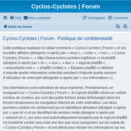
Cyclos-Cyclotes | Forum
FAQ
Nous contacter
S’enregistrer
Connexion
R
R
Index du forum
e
e
Cyclos-Cyclotes | Forum - Politique de confidentialité
c
c
h
h
Cette politique explique en détail comment « Cyclos-Cyclotes | Forum » et ses
sociétés affiliées (désignés ci-après par « nous », « notre », « nos », « Cyclos-
e
e
Cyclotes | Forum », « https://www.cyclos-cyclotes.org/forum ») et phpBB
r
r
(désigné ci-après par « ils », « eux », « leur », « logiciel phpBB »,
« www.phpbb.com », « phpBB Limited », « Équipes phpBB ») utilisent
c
c
n’importe quelle information collectée pendant n’importe quelle session
h
h
d’utilisation de votre part (désignée ci-après par « vos informations »).
e
e
Vos informations sont collectées de deux manières. Premièrement, en
r
r
naviguant sur « Cyclos-Cyclotes | Forum », le logiciel phpBB créera un certain
nombre de cookies, qui sont des petits fichiers textes téléchargés dans les
fichiers temporaires du navigateur Internet de votre ordinateur. Les deux
premiers cookies ne contiennent qu’un identifiant utilisateur (désigné ci-après
par « user-id ») et un identifiant de session invité (désigné ci-après par
« session-id »), qui vous sont automatiquement assignés par le logiciel phpBB.
Un troisième cookie sera créé une fois que vous naviguerez sur les sujets de
« Cyclos-Cyclotes | Forum » et est utilisé pour stocker les informations sur les