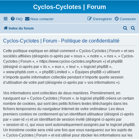
Cyclos-Cyclotes | Forum
FAQ
Nous contacter
S’enregistrer
Connexion
R
R
Index du forum
e
e
Cyclos-Cyclotes | Forum - Politique de confidentialité
c
c
h
h
Cette politique explique en détail comment « Cyclos-Cyclotes | Forum » et ses
sociétés affiliées (désignés ci-après par « nous », « notre », « nos », « Cyclos-
e
e
Cyclotes | Forum », « https://www.cyclos-cyclotes.org/forum ») et phpBB
r
r
(désigné ci-après par « ils », « eux », « leur », « logiciel phpBB »,
« www.phpbb.com », « phpBB Limited », « Équipes phpBB ») utilisent
c
c
n’importe quelle information collectée pendant n’importe quelle session
h
h
d’utilisation de votre part (désignée ci-après par « vos informations »).
e
e
Vos informations sont collectées de deux manières. Premièrement, en
r
r
naviguant sur « Cyclos-Cyclotes | Forum », le logiciel phpBB créera un certain
nombre de cookies, qui sont des petits fichiers textes téléchargés dans les
fichiers temporaires du navigateur Internet de votre ordinateur. Les deux
premiers cookies ne contiennent qu’un identifiant utilisateur (désigné ci-après
par « user-id ») et un identifiant de session invité (désigné ci-après par
« session-id »), qui vous sont automatiquement assignés par le logiciel phpBB.
Un troisième cookie sera créé une fois que vous naviguerez sur les sujets de
« Cyclos-Cyclotes | Forum » et est utilisé pour stocker les informations sur les