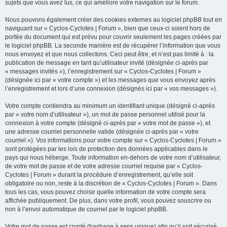
sujets que vous avez lus, ce qui améliore votre navigation sur le forum.
Nous pouvons également créer des cookies externes au logiciel phpBB tout en
naviguant sur « Cyclos-Cyclotes | Forum », bien que ceux-ci soient hors de
portée du document qui est prévu pour couvrir seulement les pages créées par
le logiciel phpBB. La seconde manière est de récupérer l’information que vous
nous envoyez et que nous collectons. Ceci peut être, et n’est pas limité à : la
publication de message en tant qu’utilisateur invité (désignée ci-après par
« messages invités »), l’enregistrement sur « Cyclos-Cyclotes | Forum »
(désignée ici par « votre compte ») et les messages que vous envoyez après
l’enregistrement et lors d’une connexion (désignés ici par « vos messages »).
Votre compte contiendra au minimum un identifiant unique (désigné ci-après
par « votre nom d’utilisateur »), un mot de passe personnel utilisé pour la
connexion à votre compte (désigné ci-après par « votre mot de passe »), et
une adresse courriel personnelle valide (désignée ci-après par « votre
courriel »). Vos informations pour votre compte sur « Cyclos-Cyclotes | Forum »
sont protégées par les lois de protection des données applicables dans le
pays qui nous héberge. Toute information en-dehors de votre nom d’utilisateur,
de votre mot de passe et de votre adresse courriel requise par « Cyclos-
Cyclotes | Forum » durant la procédure d’enregistrement, qu’elle soit
obligatoire ou non, reste à la discrétion de « Cyclos-Cyclotes | Forum ». Dans
tous les cas, vous pouvez choisir quelle information de votre compte sera
affichée publiquement. De plus, dans votre profil, vous pouvez souscrire ou
non à l’envoi automatique de courriel par le logiciel phpBB.
Votre mot de passe est crypté (hashage à sens unique) afin qu’il soit sécurisé.