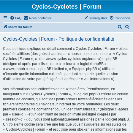
Cyclos-Cyclotes | Forum
FAQ
Nous contacter
S’enregistrer
Connexion
R
R
Index du forum
e
e
Cyclos-Cyclotes | Forum - Politique de confidentialité
c
c
h
h
Cette politique explique en détail comment « Cyclos-Cyclotes | Forum » et ses
sociétés affiliées (désignés ci-après par « nous », « notre », « nos », « Cyclos-
e
e
Cyclotes | Forum », « https://www.cyclos-cyclotes.org/forum ») et phpBB
r
r
(désigné ci-après par « ils », « eux », « leur », « logiciel phpBB »,
« www.phpbb.com », « phpBB Limited », « Équipes phpBB ») utilisent
c
c
n’importe quelle information collectée pendant n’importe quelle session
h
h
d’utilisation de votre part (désignée ci-après par « vos informations »).
e
e
Vos informations sont collectées de deux manières. Premièrement, en
r
r
naviguant sur « Cyclos-Cyclotes | Forum », le logiciel phpBB créera un certain
nombre de cookies, qui sont des petits fichiers textes téléchargés dans les
fichiers temporaires du navigateur Internet de votre ordinateur. Les deux
premiers cookies ne contiennent qu’un identifiant utilisateur (désigné ci-après
par « user-id ») et un identifiant de session invité (désigné ci-après par
« session-id »), qui vous sont automatiquement assignés par le logiciel phpBB.
Un troisième cookie sera créé une fois que vous naviguerez sur les sujets de
« Cyclos-Cyclotes | Forum » et est utilisé pour stocker les informations sur les