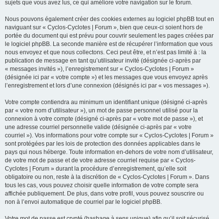
sujets que vous avez lus, ce qui améliore votre navigation sur le forum.
Nous pouvons également créer des cookies externes au logiciel phpBB tout en
naviguant sur « Cyclos-Cyclotes | Forum », bien que ceux-ci soient hors de
portée du document qui est prévu pour couvrir seulement les pages créées par
le logiciel phpBB. La seconde manière est de récupérer l’information que vous
nous envoyez et que nous collectons. Ceci peut être, et n’est pas limité à : la
publication de message en tant qu’utilisateur invité (désignée ci-après par
« messages invités »), l’enregistrement sur « Cyclos-Cyclotes | Forum »
(désignée ici par « votre compte ») et les messages que vous envoyez après
l’enregistrement et lors d’une connexion (désignés ici par « vos messages »).
Votre compte contiendra au minimum un identifiant unique (désigné ci-après
par « votre nom d’utilisateur »), un mot de passe personnel utilisé pour la
connexion à votre compte (désigné ci-après par « votre mot de passe »), et
une adresse courriel personnelle valide (désignée ci-après par « votre
courriel »). Vos informations pour votre compte sur « Cyclos-Cyclotes | Forum »
sont protégées par les lois de protection des données applicables dans le
pays qui nous héberge. Toute information en-dehors de votre nom d’utilisateur,
de votre mot de passe et de votre adresse courriel requise par « Cyclos-
Cyclotes | Forum » durant la procédure d’enregistrement, qu’elle soit
obligatoire ou non, reste à la discrétion de « Cyclos-Cyclotes | Forum ». Dans
tous les cas, vous pouvez choisir quelle information de votre compte sera
affichée publiquement. De plus, dans votre profil, vous pouvez souscrire ou
non à l’envoi automatique de courriel par le logiciel phpBB.
Votre mot de passe est crypté (hashage à sens unique) afin qu’il soit sécurisé.