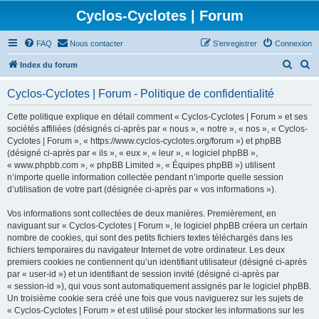
Cyclos-Cyclotes | Forum
FAQ
Nous contacter
S’enregistrer
Connexion
R
R
Index du forum
e
e
Cyclos-Cyclotes | Forum - Politique de confidentialité
c
c
h
h
Cette politique explique en détail comment « Cyclos-Cyclotes | Forum » et ses
sociétés affiliées (désignés ci-après par « nous », « notre », « nos », « Cyclos-
e
e
Cyclotes | Forum », « https://www.cyclos-cyclotes.org/forum ») et phpBB
r
r
(désigné ci-après par « ils », « eux », « leur », « logiciel phpBB »,
« www.phpbb.com », « phpBB Limited », « Équipes phpBB ») utilisent
c
c
n’importe quelle information collectée pendant n’importe quelle session
h
h
d’utilisation de votre part (désignée ci-après par « vos informations »).
e
e
Vos informations sont collectées de deux manières. Premièrement, en
r
r
naviguant sur « Cyclos-Cyclotes | Forum », le logiciel phpBB créera un certain
nombre de cookies, qui sont des petits fichiers textes téléchargés dans les
fichiers temporaires du navigateur Internet de votre ordinateur. Les deux
premiers cookies ne contiennent qu’un identifiant utilisateur (désigné ci-après
par « user-id ») et un identifiant de session invité (désigné ci-après par
« session-id »), qui vous sont automatiquement assignés par le logiciel phpBB.
Un troisième cookie sera créé une fois que vous naviguerez sur les sujets de
« Cyclos-Cyclotes | Forum » et est utilisé pour stocker les informations sur les