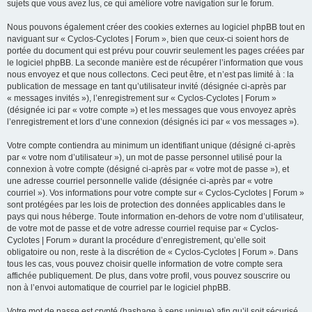
sujets que vous avez lus, ce qui améliore votre navigation sur le forum.
Nous pouvons également créer des cookies externes au logiciel phpBB tout en
naviguant sur « Cyclos-Cyclotes | Forum », bien que ceux-ci soient hors de
portée du document qui est prévu pour couvrir seulement les pages créées par
le logiciel phpBB. La seconde manière est de récupérer l’information que vous
nous envoyez et que nous collectons. Ceci peut être, et n’est pas limité à : la
publication de message en tant qu’utilisateur invité (désignée ci-après par
« messages invités »), l’enregistrement sur « Cyclos-Cyclotes | Forum »
(désignée ici par « votre compte ») et les messages que vous envoyez après
l’enregistrement et lors d’une connexion (désignés ici par « vos messages »).
Votre compte contiendra au minimum un identifiant unique (désigné ci-après
par « votre nom d’utilisateur »), un mot de passe personnel utilisé pour la
connexion à votre compte (désigné ci-après par « votre mot de passe »), et
une adresse courriel personnelle valide (désignée ci-après par « votre
courriel »). Vos informations pour votre compte sur « Cyclos-Cyclotes | Forum »
sont protégées par les lois de protection des données applicables dans le
pays qui nous héberge. Toute information en-dehors de votre nom d’utilisateur,
de votre mot de passe et de votre adresse courriel requise par « Cyclos-
Cyclotes | Forum » durant la procédure d’enregistrement, qu’elle soit
obligatoire ou non, reste à la discrétion de « Cyclos-Cyclotes | Forum ». Dans
tous les cas, vous pouvez choisir quelle information de votre compte sera
affichée publiquement. De plus, dans votre profil, vous pouvez souscrire ou
non à l’envoi automatique de courriel par le logiciel phpBB.
Votre mot de passe est crypté (hashage à sens unique) afin qu’il soit sécurisé.