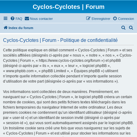
Cyclos-Cyclotes | Forum
FAQ
Nous contacter
S’enregistrer
Connexion
R
R
Index du forum
e
e
Cyclos-Cyclotes | Forum - Politique de confidentialité
c
c
h
h
Cette politique explique en détail comment « Cyclos-Cyclotes | Forum » et ses
sociétés affiliées (désignés ci-après par « nous », « notre », « nos », « Cyclos-
e
e
Cyclotes | Forum », « https://www.cyclos-cyclotes.org/forum ») et phpBB
r
r
(désigné ci-après par « ils », « eux », « leur », « logiciel phpBB »,
« www.phpbb.com », « phpBB Limited », « Équipes phpBB ») utilisent
c
c
n’importe quelle information collectée pendant n’importe quelle session
h
h
d’utilisation de votre part (désignée ci-après par « vos informations »).
e
e
Vos informations sont collectées de deux manières. Premièrement, en
r
r
naviguant sur « Cyclos-Cyclotes | Forum », le logiciel phpBB créera un certain
nombre de cookies, qui sont des petits fichiers textes téléchargés dans les
fichiers temporaires du navigateur Internet de votre ordinateur. Les deux
premiers cookies ne contiennent qu’un identifiant utilisateur (désigné ci-après
par « user-id ») et un identifiant de session invité (désigné ci-après par
« session-id »), qui vous sont automatiquement assignés par le logiciel phpBB.
Un troisième cookie sera créé une fois que vous naviguerez sur les sujets de
« Cyclos-Cyclotes | Forum » et est utilisé pour stocker les informations sur les