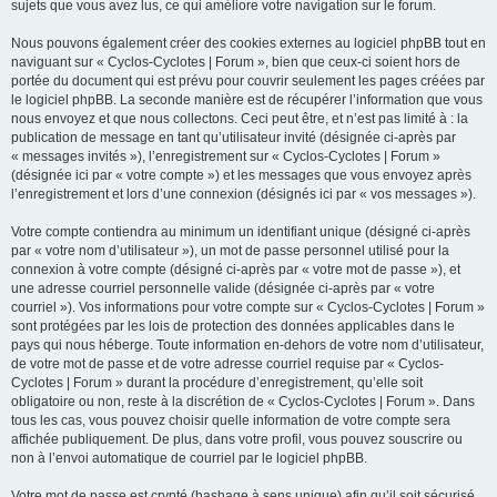
sujets que vous avez lus, ce qui améliore votre navigation sur le forum.
Nous pouvons également créer des cookies externes au logiciel phpBB tout en
naviguant sur « Cyclos-Cyclotes | Forum », bien que ceux-ci soient hors de
portée du document qui est prévu pour couvrir seulement les pages créées par
le logiciel phpBB. La seconde manière est de récupérer l’information que vous
nous envoyez et que nous collectons. Ceci peut être, et n’est pas limité à : la
publication de message en tant qu’utilisateur invité (désignée ci-après par
« messages invités »), l’enregistrement sur « Cyclos-Cyclotes | Forum »
(désignée ici par « votre compte ») et les messages que vous envoyez après
l’enregistrement et lors d’une connexion (désignés ici par « vos messages »).
Votre compte contiendra au minimum un identifiant unique (désigné ci-après
par « votre nom d’utilisateur »), un mot de passe personnel utilisé pour la
connexion à votre compte (désigné ci-après par « votre mot de passe »), et
une adresse courriel personnelle valide (désignée ci-après par « votre
courriel »). Vos informations pour votre compte sur « Cyclos-Cyclotes | Forum »
sont protégées par les lois de protection des données applicables dans le
pays qui nous héberge. Toute information en-dehors de votre nom d’utilisateur,
de votre mot de passe et de votre adresse courriel requise par « Cyclos-
Cyclotes | Forum » durant la procédure d’enregistrement, qu’elle soit
obligatoire ou non, reste à la discrétion de « Cyclos-Cyclotes | Forum ». Dans
tous les cas, vous pouvez choisir quelle information de votre compte sera
affichée publiquement. De plus, dans votre profil, vous pouvez souscrire ou
non à l’envoi automatique de courriel par le logiciel phpBB.
Votre mot de passe est crypté (hashage à sens unique) afin qu’il soit sécurisé.