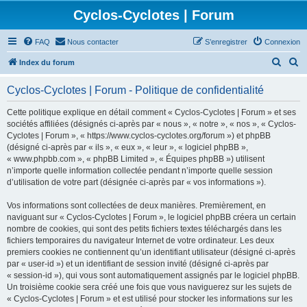
Cyclos-Cyclotes | Forum
FAQ
Nous contacter
S’enregistrer
Connexion
R
R
Index du forum
e
e
Cyclos-Cyclotes | Forum - Politique de confidentialité
c
c
h
h
Cette politique explique en détail comment « Cyclos-Cyclotes | Forum » et ses
sociétés affiliées (désignés ci-après par « nous », « notre », « nos », « Cyclos-
e
e
Cyclotes | Forum », « https://www.cyclos-cyclotes.org/forum ») et phpBB
r
r
(désigné ci-après par « ils », « eux », « leur », « logiciel phpBB »,
« www.phpbb.com », « phpBB Limited », « Équipes phpBB ») utilisent
c
c
n’importe quelle information collectée pendant n’importe quelle session
h
h
d’utilisation de votre part (désignée ci-après par « vos informations »).
e
e
Vos informations sont collectées de deux manières. Premièrement, en
r
r
naviguant sur « Cyclos-Cyclotes | Forum », le logiciel phpBB créera un certain
nombre de cookies, qui sont des petits fichiers textes téléchargés dans les
fichiers temporaires du navigateur Internet de votre ordinateur. Les deux
premiers cookies ne contiennent qu’un identifiant utilisateur (désigné ci-après
par « user-id ») et un identifiant de session invité (désigné ci-après par
« session-id »), qui vous sont automatiquement assignés par le logiciel phpBB.
Un troisième cookie sera créé une fois que vous naviguerez sur les sujets de
« Cyclos-Cyclotes | Forum » et est utilisé pour stocker les informations sur les