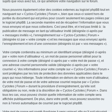
sujets que vous avez lus, ce qui améliore votre navigation sur le forum.
Nous pouvons également créer des cookies externes au logiciel phpBB tout en
naviguant sur « Cyclos-Cyclotes | Forum », bien que ceux-ci soient hors de
portée du document qui est prévu pour couvrir seulement les pages créées par
le logiciel phpBB. La seconde manière est de récupérer l’information que vous
nous envoyez et que nous collectons. Ceci peut être, et n’est pas limité à : la
publication de message en tant qu’utilisateur invité (désignée ci-après par
« messages invités »), l’enregistrement sur « Cyclos-Cyclotes | Forum »
(désignée ici par « votre compte ») et les messages que vous envoyez après
l’enregistrement et lors d’une connexion (désignés ici par « vos messages »).
Votre compte contiendra au minimum un identifiant unique (désigné ci-après
par « votre nom d’utilisateur »), un mot de passe personnel utilisé pour la
connexion à votre compte (désigné ci-après par « votre mot de passe »), et
une adresse courriel personnelle valide (désignée ci-après par « votre
courriel »). Vos informations pour votre compte sur « Cyclos-Cyclotes | Forum »
sont protégées par les lois de protection des données applicables dans le
pays qui nous héberge. Toute information en-dehors de votre nom d’utilisateur,
de votre mot de passe et de votre adresse courriel requise par « Cyclos-
Cyclotes | Forum » durant la procédure d’enregistrement, qu’elle soit
obligatoire ou non, reste à la discrétion de « Cyclos-Cyclotes | Forum ». Dans
tous les cas, vous pouvez choisir quelle information de votre compte sera
affichée publiquement. De plus, dans votre profil, vous pouvez souscrire ou
non à l’envoi automatique de courriel par le logiciel phpBB.
Votre mot de passe est crypté (hashage à sens unique) afin qu’il soit sécurisé.