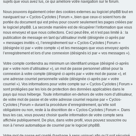
sujets que vous avez lus, ce qui améliore votre navigation sur le forum.
Nous pouvons également créer des cookies externes au logiciel phpBB tout en
naviguant sur « Cyclos-Cyclotes | Forum », bien que ceux-ci soient hors de
portée du document qui est prévu pour couvrir seulement les pages créées par
le logiciel phpBB. La seconde manière est de récupérer l’information que vous
nous envoyez et que nous collectons. Ceci peut être, et n’est pas limité à : la
publication de message en tant qu’utilisateur invité (désignée ci-après par
« messages invités »), l’enregistrement sur « Cyclos-Cyclotes | Forum »
(désignée ici par « votre compte ») et les messages que vous envoyez après
l’enregistrement et lors d’une connexion (désignés ici par « vos messages »).
Votre compte contiendra au minimum un identifiant unique (désigné ci-après
par « votre nom d’utilisateur »), un mot de passe personnel utilisé pour la
connexion à votre compte (désigné ci-après par « votre mot de passe »), et
une adresse courriel personnelle valide (désignée ci-après par « votre
courriel »). Vos informations pour votre compte sur « Cyclos-Cyclotes | Forum »
sont protégées par les lois de protection des données applicables dans le
pays qui nous héberge. Toute information en-dehors de votre nom d’utilisateur,
de votre mot de passe et de votre adresse courriel requise par « Cyclos-
Cyclotes | Forum » durant la procédure d’enregistrement, qu’elle soit
obligatoire ou non, reste à la discrétion de « Cyclos-Cyclotes | Forum ». Dans
tous les cas, vous pouvez choisir quelle information de votre compte sera
affichée publiquement. De plus, dans votre profil, vous pouvez souscrire ou
non à l’envoi automatique de courriel par le logiciel phpBB.
Votre mot de passe est crypté (hashage à sens unique) afin qu’il soit sécurisé.