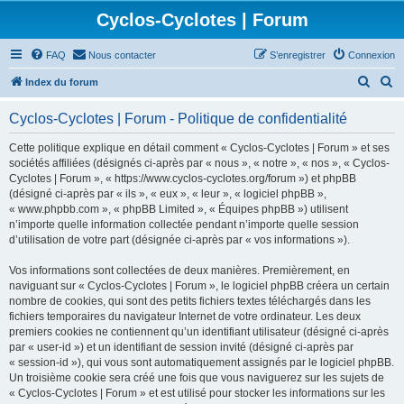
Cyclos-Cyclotes | Forum
FAQ
Nous contacter
S’enregistrer
Connexion
R
R
Index du forum
e
e
Cyclos-Cyclotes | Forum - Politique de confidentialité
c
c
h
h
Cette politique explique en détail comment « Cyclos-Cyclotes | Forum » et ses
sociétés affiliées (désignés ci-après par « nous », « notre », « nos », « Cyclos-
e
e
Cyclotes | Forum », « https://www.cyclos-cyclotes.org/forum ») et phpBB
r
r
(désigné ci-après par « ils », « eux », « leur », « logiciel phpBB »,
« www.phpbb.com », « phpBB Limited », « Équipes phpBB ») utilisent
c
c
n’importe quelle information collectée pendant n’importe quelle session
h
h
d’utilisation de votre part (désignée ci-après par « vos informations »).
e
e
Vos informations sont collectées de deux manières. Premièrement, en
r
r
naviguant sur « Cyclos-Cyclotes | Forum », le logiciel phpBB créera un certain
nombre de cookies, qui sont des petits fichiers textes téléchargés dans les
fichiers temporaires du navigateur Internet de votre ordinateur. Les deux
premiers cookies ne contiennent qu’un identifiant utilisateur (désigné ci-après
par « user-id ») et un identifiant de session invité (désigné ci-après par
« session-id »), qui vous sont automatiquement assignés par le logiciel phpBB.
Un troisième cookie sera créé une fois que vous naviguerez sur les sujets de
« Cyclos-Cyclotes | Forum » et est utilisé pour stocker les informations sur les