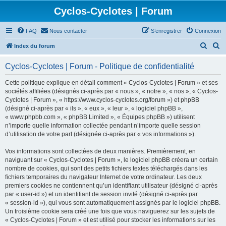
Cyclos-Cyclotes | Forum
FAQ
Nous contacter
S’enregistrer
Connexion
R
R
Index du forum
e
e
Cyclos-Cyclotes | Forum - Politique de confidentialité
c
c
h
h
Cette politique explique en détail comment « Cyclos-Cyclotes | Forum » et ses
sociétés affiliées (désignés ci-après par « nous », « notre », « nos », « Cyclos-
e
e
Cyclotes | Forum », « https://www.cyclos-cyclotes.org/forum ») et phpBB
r
r
(désigné ci-après par « ils », « eux », « leur », « logiciel phpBB »,
« www.phpbb.com », « phpBB Limited », « Équipes phpBB ») utilisent
c
c
n’importe quelle information collectée pendant n’importe quelle session
h
h
d’utilisation de votre part (désignée ci-après par « vos informations »).
e
e
Vos informations sont collectées de deux manières. Premièrement, en
r
r
naviguant sur « Cyclos-Cyclotes | Forum », le logiciel phpBB créera un certain
nombre de cookies, qui sont des petits fichiers textes téléchargés dans les
fichiers temporaires du navigateur Internet de votre ordinateur. Les deux
premiers cookies ne contiennent qu’un identifiant utilisateur (désigné ci-après
par « user-id ») et un identifiant de session invité (désigné ci-après par
« session-id »), qui vous sont automatiquement assignés par le logiciel phpBB.
Un troisième cookie sera créé une fois que vous naviguerez sur les sujets de
« Cyclos-Cyclotes | Forum » et est utilisé pour stocker les informations sur les