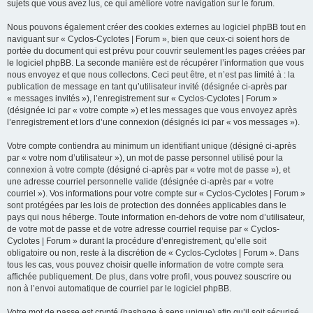
sujets que vous avez lus, ce qui améliore votre navigation sur le forum.
Nous pouvons également créer des cookies externes au logiciel phpBB tout en
naviguant sur « Cyclos-Cyclotes | Forum », bien que ceux-ci soient hors de
portée du document qui est prévu pour couvrir seulement les pages créées par
le logiciel phpBB. La seconde manière est de récupérer l’information que vous
nous envoyez et que nous collectons. Ceci peut être, et n’est pas limité à : la
publication de message en tant qu’utilisateur invité (désignée ci-après par
« messages invités »), l’enregistrement sur « Cyclos-Cyclotes | Forum »
(désignée ici par « votre compte ») et les messages que vous envoyez après
l’enregistrement et lors d’une connexion (désignés ici par « vos messages »).
Votre compte contiendra au minimum un identifiant unique (désigné ci-après
par « votre nom d’utilisateur »), un mot de passe personnel utilisé pour la
connexion à votre compte (désigné ci-après par « votre mot de passe »), et
une adresse courriel personnelle valide (désignée ci-après par « votre
courriel »). Vos informations pour votre compte sur « Cyclos-Cyclotes | Forum »
sont protégées par les lois de protection des données applicables dans le
pays qui nous héberge. Toute information en-dehors de votre nom d’utilisateur,
de votre mot de passe et de votre adresse courriel requise par « Cyclos-
Cyclotes | Forum » durant la procédure d’enregistrement, qu’elle soit
obligatoire ou non, reste à la discrétion de « Cyclos-Cyclotes | Forum ». Dans
tous les cas, vous pouvez choisir quelle information de votre compte sera
affichée publiquement. De plus, dans votre profil, vous pouvez souscrire ou
non à l’envoi automatique de courriel par le logiciel phpBB.
Votre mot de passe est crypté (hashage à sens unique) afin qu’il soit sécurisé.