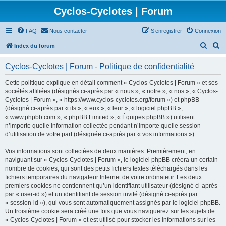
Cyclos-Cyclotes | Forum
FAQ
Nous contacter
S’enregistrer
Connexion
R
R
Index du forum
e
e
Cyclos-Cyclotes | Forum - Politique de confidentialité
c
c
h
h
Cette politique explique en détail comment « Cyclos-Cyclotes | Forum » et ses
sociétés affiliées (désignés ci-après par « nous », « notre », « nos », « Cyclos-
e
e
Cyclotes | Forum », « https://www.cyclos-cyclotes.org/forum ») et phpBB
r
r
(désigné ci-après par « ils », « eux », « leur », « logiciel phpBB »,
« www.phpbb.com », « phpBB Limited », « Équipes phpBB ») utilisent
c
c
n’importe quelle information collectée pendant n’importe quelle session
h
h
d’utilisation de votre part (désignée ci-après par « vos informations »).
e
e
Vos informations sont collectées de deux manières. Premièrement, en
r
r
naviguant sur « Cyclos-Cyclotes | Forum », le logiciel phpBB créera un certain
nombre de cookies, qui sont des petits fichiers textes téléchargés dans les
fichiers temporaires du navigateur Internet de votre ordinateur. Les deux
premiers cookies ne contiennent qu’un identifiant utilisateur (désigné ci-après
par « user-id ») et un identifiant de session invité (désigné ci-après par
« session-id »), qui vous sont automatiquement assignés par le logiciel phpBB.
Un troisième cookie sera créé une fois que vous naviguerez sur les sujets de
« Cyclos-Cyclotes | Forum » et est utilisé pour stocker les informations sur les