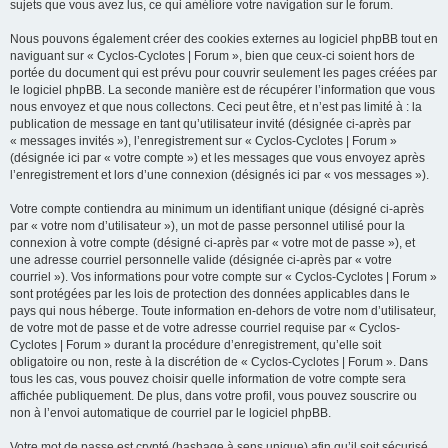
sujets que vous avez lus, ce qui améliore votre navigation sur le forum.
Nous pouvons également créer des cookies externes au logiciel phpBB tout en
naviguant sur « Cyclos-Cyclotes | Forum », bien que ceux-ci soient hors de
portée du document qui est prévu pour couvrir seulement les pages créées par
le logiciel phpBB. La seconde manière est de récupérer l’information que vous
nous envoyez et que nous collectons. Ceci peut être, et n’est pas limité à : la
publication de message en tant qu’utilisateur invité (désignée ci-après par
« messages invités »), l’enregistrement sur « Cyclos-Cyclotes | Forum »
(désignée ici par « votre compte ») et les messages que vous envoyez après
l’enregistrement et lors d’une connexion (désignés ici par « vos messages »).
Votre compte contiendra au minimum un identifiant unique (désigné ci-après
par « votre nom d’utilisateur »), un mot de passe personnel utilisé pour la
connexion à votre compte (désigné ci-après par « votre mot de passe »), et
une adresse courriel personnelle valide (désignée ci-après par « votre
courriel »). Vos informations pour votre compte sur « Cyclos-Cyclotes | Forum »
sont protégées par les lois de protection des données applicables dans le
pays qui nous héberge. Toute information en-dehors de votre nom d’utilisateur,
de votre mot de passe et de votre adresse courriel requise par « Cyclos-
Cyclotes | Forum » durant la procédure d’enregistrement, qu’elle soit
obligatoire ou non, reste à la discrétion de « Cyclos-Cyclotes | Forum ». Dans
tous les cas, vous pouvez choisir quelle information de votre compte sera
affichée publiquement. De plus, dans votre profil, vous pouvez souscrire ou
non à l’envoi automatique de courriel par le logiciel phpBB.
Votre mot de passe est crypté (hashage à sens unique) afin qu’il soit sécurisé.