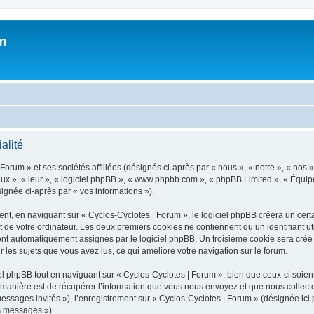
m
alité
orum » et ses sociétés affiliées (désignés ci-après par « nous », « notre », « nos »
 eux », « leur », « logiciel phpBB », « www.phpbb.com », « phpBB Limited », « Équipe
signée ci-après par « vos informations »).
, en naviguant sur « Cyclos-Cyclotes | Forum », le logiciel phpBB créera un certai
 de votre ordinateur. Les deux premiers cookies ne contiennent qu’un identifiant util
sont automatiquement assignés par le logiciel phpBB. Un troisième cookie sera créé
ur les sujets que vous avez lus, ce qui améliore votre navigation sur le forum.
 phpBB tout en naviguant sur « Cyclos-Cyclotes | Forum », bien que ceux-ci soient
nière est de récupérer l’information que vous nous envoyez et que nous collectons. 
 messages invités »), l’enregistrement sur « Cyclos-Cyclotes | Forum » (désignée i
os messages »).