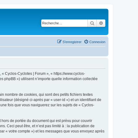
Rechercher
Recherche avancé
S’enregistrer
Connexion
, « Cyclos-Cyclotes | Forum », « https://www.cyclos-
s phpBB ») utilisent n’importe quelle information collectée
n nombre de cookies, qui sont des petits fichiers textes
isateur (désigné ci-après par « user-id ») et un identifiant de
 une fois que vous naviguerez sur les sujets de « Cyclos-
 hors de portée du document qui est prévu pour couvrir
Ceci peut être, et n’est pas limité à : la publication de
ci par « votre compte ») et les messages que vous envoyez après