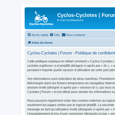
Cyclos-Cyclotes | Foru
le vrai Cyclotourisme
Accès rapide
FAQ
Nous contacter
Index du forum
Cyclos-Cyclotes | Forum - Politique de confidenti
Cette politique explique en détail comment « Cyclos-Cyclotes | F
cyclotes.org/forum ») et phpBB (désigné ci-après par « ils », «
pendant n’importe quelle session d’utilisation de votre part (dé
Vos informations sont collectées de deux manières. Premièrement
téléchargés dans les fichiers temporaires du navigateur Internet
session invité (désigné ci-après par « session-id »), qui vous 
Cyclotes | Forum » et est utilisé pour stocker les informations s
Nous pouvons également créer des cookies externes au logiciel
seulement les pages créées par le logiciel phpBB. La seconde ma
message en tant qu’utilisateur invité (désignée ci-après par «
l’enregistrement et lors d’une connexion (désignés ici par « v