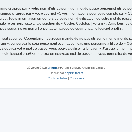
gné ci-après par « votre nom d’utilisateur »), un mot de passe personnel utilisé po
signée ci-après par « votre courriel »). Vos informations pour votre compte sur « C
ge. Toute information en-dehors de votre nom d’utilisateur, de votre mot de passe 
gatoire ou non, reste à la discrétion de « Cyclos-Cyclotes | Forum ». Dans tous les
uvez souscrire ou non à l’envoi automatique de courriel par le logiciel phpBB.
l soit sécurisé. Cependant, il est recommandé de ne pas utiliser le même mot de pas
orum », conservez-le soigneusement et en aucun cas une personne affiliée de « Cyc
 oubliez votre mot de passe, vous pouvez utiliser la fonction « J’ai oublié mon m
, alors le logiciel phpBB générera un nouveau mot de passe qui vous permettra de v
Développé par
phpBB
® Forum Software © phpBB Limited
Traduit par
phpBB-fr.com
Confidentialité
|
Conditions