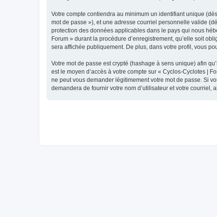
Votre compte contiendra au minimum un identifiant unique (dési
mot de passe »), et une adresse courriel personnelle valide (dé
protection des données applicables dans le pays qui nous héber
Forum » durant la procédure d’enregistrement, qu’elle soit obli
sera affichée publiquement. De plus, dans votre profil, vous po
Votre mot de passe est crypté (hashage à sens unique) afin qu’i
est le moyen d’accès à votre compte sur « Cyclos-Cyclotes | F
ne peut vous demander légitimement votre mot de passe. Si vous
demandera de fournir votre nom d’utilisateur et votre courriel