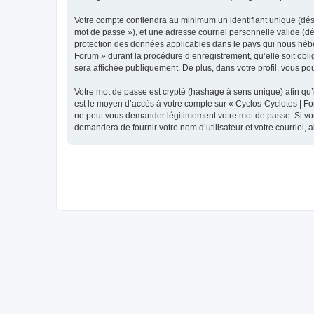
Votre compte contiendra au minimum un identifiant unique (dési
mot de passe »), et une adresse courriel personnelle valide (dé
protection des données applicables dans le pays qui nous héber
Forum » durant la procédure d’enregistrement, qu’elle soit obli
sera affichée publiquement. De plus, dans votre profil, vous po
Votre mot de passe est crypté (hashage à sens unique) afin qu’i
est le moyen d’accès à votre compte sur « Cyclos-Cyclotes | F
ne peut vous demander légitimement votre mot de passe. Si vous
demandera de fournir votre nom d’utilisateur et votre courriel