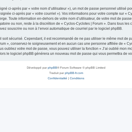
gné ci-après par « votre nom d’utilisateur »), un mot de passe personnel utilisé po
signée ci-après par « votre courriel »). Vos informations pour votre compte sur « C
ge. Toute information en-dehors de votre nom d’utilisateur, de votre mot de passe 
gatoire ou non, reste à la discrétion de « Cyclos-Cyclotes | Forum ». Dans tous les
uvez souscrire ou non à l’envoi automatique de courriel par le logiciel phpBB.
l soit sécurisé. Cependant, il est recommandé de ne pas utiliser le même mot de pas
orum », conservez-le soigneusement et en aucun cas une personne affiliée de « Cyc
 oubliez votre mot de passe, vous pouvez utiliser la fonction « J’ai oublié mon m
, alors le logiciel phpBB générera un nouveau mot de passe qui vous permettra de v
Développé par
phpBB
® Forum Software © phpBB Limited
Traduit par
phpBB-fr.com
Confidentialité
|
Conditions