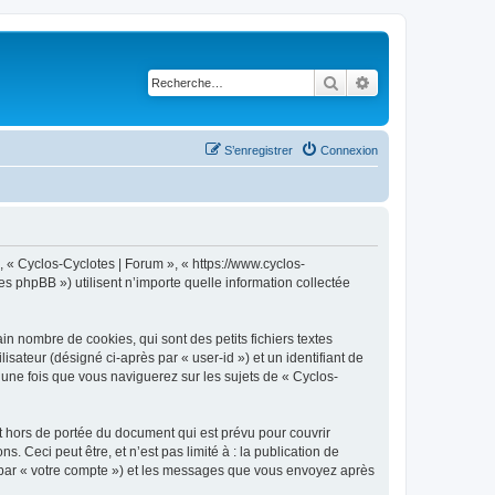
Rechercher
Recherche avancé
S’enregistrer
Connexion
, « Cyclos-Cyclotes | Forum », « https://www.cyclos-
s phpBB ») utilisent n’importe quelle information collectée
n nombre de cookies, qui sont des petits fichiers textes
isateur (désigné ci-après par « user-id ») et un identifiant de
 une fois que vous naviguerez sur les sujets de « Cyclos-
 hors de portée du document qui est prévu pour couvrir
Ceci peut être, et n’est pas limité à : la publication de
ci par « votre compte ») et les messages que vous envoyez après