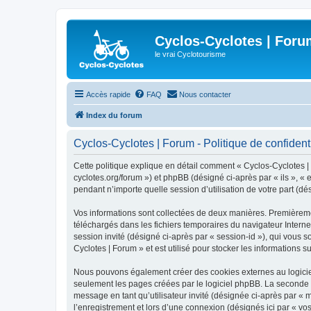
Cyclos-Cyclotes | Foru
le vrai Cyclotourisme
Accès rapide
FAQ
Nous contacter
Index du forum
Cyclos-Cyclotes | Forum - Politique de confidenti
Cette politique explique en détail comment « Cyclos-Cyclotes | F
cyclotes.org/forum ») et phpBB (désigné ci-après par « ils », «
pendant n’importe quelle session d’utilisation de votre part (dé
Vos informations sont collectées de deux manières. Premièrement
téléchargés dans les fichiers temporaires du navigateur Internet
session invité (désigné ci-après par « session-id »), qui vous 
Cyclotes | Forum » et est utilisé pour stocker les informations s
Nous pouvons également créer des cookies externes au logiciel
seulement les pages créées par le logiciel phpBB. La seconde ma
message en tant qu’utilisateur invité (désignée ci-après par «
l’enregistrement et lors d’une connexion (désignés ici par « v