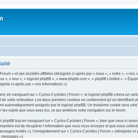
m
alité
orum » et ses sociétés affiliées (désignés ci-après par « nous », « notre », « nos »
 eux », « leur », « logiciel phpBB », « www.phpbb.com », « phpBB Limited », « Équipe
signée ci-après par « vos informations »).
, en naviguant sur « Cyclos-Cyclotes | Forum », le logiciel phpBB créera un certai
 de votre ordinateur. Les deux premiers cookies ne contiennent qu’un identifiant util
sont automatiquement assignés par le logiciel phpBB. Un troisième cookie sera créé
ur les sujets que vous avez lus, ce qui améliore votre navigation sur le forum.
 phpBB tout en naviguant sur « Cyclos-Cyclotes | Forum », bien que ceux-ci soient
nière est de récupérer l’information que vous nous envoyez et que nous collectons. 
 messages invités »), l’enregistrement sur « Cyclos-Cyclotes | Forum » (désignée i
os messages »).