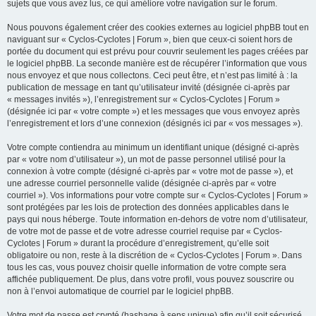
sujets que vous avez lus, ce qui améliore votre navigation sur le forum.
Nous pouvons également créer des cookies externes au logiciel phpBB tout en
naviguant sur « Cyclos-Cyclotes | Forum », bien que ceux-ci soient hors de
portée du document qui est prévu pour couvrir seulement les pages créées par
le logiciel phpBB. La seconde manière est de récupérer l’information que vous
nous envoyez et que nous collectons. Ceci peut être, et n’est pas limité à : la
publication de message en tant qu’utilisateur invité (désignée ci-après par
« messages invités »), l’enregistrement sur « Cyclos-Cyclotes | Forum »
(désignée ici par « votre compte ») et les messages que vous envoyez après
l’enregistrement et lors d’une connexion (désignés ici par « vos messages »).
Votre compte contiendra au minimum un identifiant unique (désigné ci-après
par « votre nom d’utilisateur »), un mot de passe personnel utilisé pour la
connexion à votre compte (désigné ci-après par « votre mot de passe »), et
une adresse courriel personnelle valide (désignée ci-après par « votre
courriel »). Vos informations pour votre compte sur « Cyclos-Cyclotes | Forum »
sont protégées par les lois de protection des données applicables dans le
pays qui nous héberge. Toute information en-dehors de votre nom d’utilisateur,
de votre mot de passe et de votre adresse courriel requise par « Cyclos-
Cyclotes | Forum » durant la procédure d’enregistrement, qu’elle soit
obligatoire ou non, reste à la discrétion de « Cyclos-Cyclotes | Forum ». Dans
tous les cas, vous pouvez choisir quelle information de votre compte sera
affichée publiquement. De plus, dans votre profil, vous pouvez souscrire ou
non à l’envoi automatique de courriel par le logiciel phpBB.
Votre mot de passe est crypté (hashage à sens unique) afin qu’il soit sécurisé.