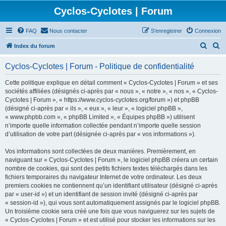
Cyclos-Cyclotes | Forum
FAQ
Nous contacter
S’enregistrer
Connexion
R
R
Index du forum
e
e
Cyclos-Cyclotes | Forum - Politique de confidentialité
c
c
h
h
Cette politique explique en détail comment « Cyclos-Cyclotes | Forum » et ses
sociétés affiliées (désignés ci-après par « nous », « notre », « nos », « Cyclos-
e
e
Cyclotes | Forum », « https://www.cyclos-cyclotes.org/forum ») et phpBB
r
r
(désigné ci-après par « ils », « eux », « leur », « logiciel phpBB »,
« www.phpbb.com », « phpBB Limited », « Équipes phpBB ») utilisent
c
c
n’importe quelle information collectée pendant n’importe quelle session
h
h
d’utilisation de votre part (désignée ci-après par « vos informations »).
e
e
Vos informations sont collectées de deux manières. Premièrement, en
r
r
naviguant sur « Cyclos-Cyclotes | Forum », le logiciel phpBB créera un certain
nombre de cookies, qui sont des petits fichiers textes téléchargés dans les
fichiers temporaires du navigateur Internet de votre ordinateur. Les deux
premiers cookies ne contiennent qu’un identifiant utilisateur (désigné ci-après
par « user-id ») et un identifiant de session invité (désigné ci-après par
« session-id »), qui vous sont automatiquement assignés par le logiciel phpBB.
Un troisième cookie sera créé une fois que vous naviguerez sur les sujets de
« Cyclos-Cyclotes | Forum » et est utilisé pour stocker les informations sur les