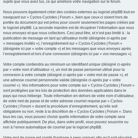
sujets que vous avez lus, ce qui améliore votre navigation sur le forum.
Nous pouvons également créer des cookies externes au logiciel phpBB tout en
naviguant sur « Cyclos-Cyclotes | Forum », bien que ceux-ci soient hors de
portée du document qui est prévu pour couvrir seulement les pages créées par
le logiciel phpBB. La seconde manière est de récupérer l’information que vous
nous envoyez et que nous collectons. Ceci peut être, et n’est pas limité à : la
publication de message en tant qu’utilisateur invité (désignée ci-après par
« messages invités »), l’enregistrement sur « Cyclos-Cyclotes | Forum »
(désignée ici par « votre compte ») et les messages que vous envoyez après
l’enregistrement et lors d’une connexion (désignés ici par « vos messages »).
Votre compte contiendra au minimum un identifiant unique (désigné ci-après
par « votre nom d’utilisateur »), un mot de passe personnel utilisé pour la
connexion à votre compte (désigné ci-après par « votre mot de passe »), et
une adresse courriel personnelle valide (désignée ci-après par « votre
courriel »). Vos informations pour votre compte sur « Cyclos-Cyclotes | Forum »
sont protégées par les lois de protection des données applicables dans le
pays qui nous héberge. Toute information en-dehors de votre nom d’utilisateur,
de votre mot de passe et de votre adresse courriel requise par « Cyclos-
Cyclotes | Forum » durant la procédure d’enregistrement, qu’elle soit
obligatoire ou non, reste à la discrétion de « Cyclos-Cyclotes | Forum ». Dans
tous les cas, vous pouvez choisir quelle information de votre compte sera
affichée publiquement. De plus, dans votre profil, vous pouvez souscrire ou
non à l’envoi automatique de courriel par le logiciel phpBB.
Votre mot de passe est crypté (hashage à sens unique) afin qu’il soit sécurisé.