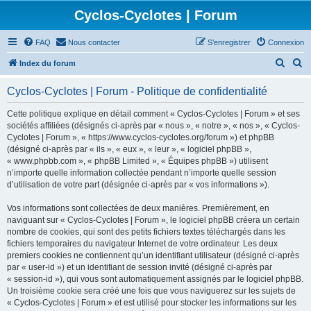
Cyclos-Cyclotes | Forum
FAQ
Nous contacter
S’enregistrer
Connexion
R
R
Index du forum
e
e
Cyclos-Cyclotes | Forum - Politique de confidentialité
c
c
h
h
Cette politique explique en détail comment « Cyclos-Cyclotes | Forum » et ses
sociétés affiliées (désignés ci-après par « nous », « notre », « nos », « Cyclos-
e
e
Cyclotes | Forum », « https://www.cyclos-cyclotes.org/forum ») et phpBB
r
r
(désigné ci-après par « ils », « eux », « leur », « logiciel phpBB »,
« www.phpbb.com », « phpBB Limited », « Équipes phpBB ») utilisent
c
c
n’importe quelle information collectée pendant n’importe quelle session
h
h
d’utilisation de votre part (désignée ci-après par « vos informations »).
e
e
Vos informations sont collectées de deux manières. Premièrement, en
r
r
naviguant sur « Cyclos-Cyclotes | Forum », le logiciel phpBB créera un certain
nombre de cookies, qui sont des petits fichiers textes téléchargés dans les
fichiers temporaires du navigateur Internet de votre ordinateur. Les deux
premiers cookies ne contiennent qu’un identifiant utilisateur (désigné ci-après
par « user-id ») et un identifiant de session invité (désigné ci-après par
« session-id »), qui vous sont automatiquement assignés par le logiciel phpBB.
Un troisième cookie sera créé une fois que vous naviguerez sur les sujets de
« Cyclos-Cyclotes | Forum » et est utilisé pour stocker les informations sur les