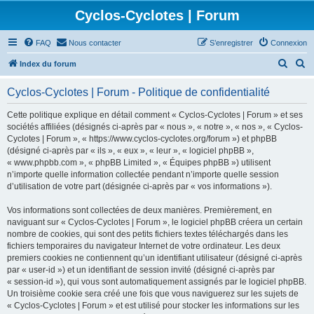
Cyclos-Cyclotes | Forum
FAQ
Nous contacter
S’enregistrer
Connexion
R
R
Index du forum
e
e
Cyclos-Cyclotes | Forum - Politique de confidentialité
c
c
h
h
Cette politique explique en détail comment « Cyclos-Cyclotes | Forum » et ses
sociétés affiliées (désignés ci-après par « nous », « notre », « nos », « Cyclos-
e
e
Cyclotes | Forum », « https://www.cyclos-cyclotes.org/forum ») et phpBB
r
r
(désigné ci-après par « ils », « eux », « leur », « logiciel phpBB »,
« www.phpbb.com », « phpBB Limited », « Équipes phpBB ») utilisent
c
c
n’importe quelle information collectée pendant n’importe quelle session
h
h
d’utilisation de votre part (désignée ci-après par « vos informations »).
e
e
Vos informations sont collectées de deux manières. Premièrement, en
r
r
naviguant sur « Cyclos-Cyclotes | Forum », le logiciel phpBB créera un certain
nombre de cookies, qui sont des petits fichiers textes téléchargés dans les
fichiers temporaires du navigateur Internet de votre ordinateur. Les deux
premiers cookies ne contiennent qu’un identifiant utilisateur (désigné ci-après
par « user-id ») et un identifiant de session invité (désigné ci-après par
« session-id »), qui vous sont automatiquement assignés par le logiciel phpBB.
Un troisième cookie sera créé une fois que vous naviguerez sur les sujets de
« Cyclos-Cyclotes | Forum » et est utilisé pour stocker les informations sur les