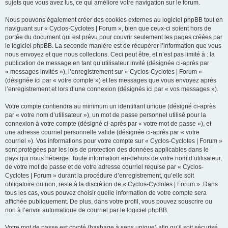
sujets que vous avez lus, ce qui améliore votre navigation sur le forum.
Nous pouvons également créer des cookies externes au logiciel phpBB tout en
naviguant sur « Cyclos-Cyclotes | Forum », bien que ceux-ci soient hors de
portée du document qui est prévu pour couvrir seulement les pages créées par
le logiciel phpBB. La seconde manière est de récupérer l’information que vous
nous envoyez et que nous collectons. Ceci peut être, et n’est pas limité à : la
publication de message en tant qu’utilisateur invité (désignée ci-après par
« messages invités »), l’enregistrement sur « Cyclos-Cyclotes | Forum »
(désignée ici par « votre compte ») et les messages que vous envoyez après
l’enregistrement et lors d’une connexion (désignés ici par « vos messages »).
Votre compte contiendra au minimum un identifiant unique (désigné ci-après
par « votre nom d’utilisateur »), un mot de passe personnel utilisé pour la
connexion à votre compte (désigné ci-après par « votre mot de passe »), et
une adresse courriel personnelle valide (désignée ci-après par « votre
courriel »). Vos informations pour votre compte sur « Cyclos-Cyclotes | Forum »
sont protégées par les lois de protection des données applicables dans le
pays qui nous héberge. Toute information en-dehors de votre nom d’utilisateur,
de votre mot de passe et de votre adresse courriel requise par « Cyclos-
Cyclotes | Forum » durant la procédure d’enregistrement, qu’elle soit
obligatoire ou non, reste à la discrétion de « Cyclos-Cyclotes | Forum ». Dans
tous les cas, vous pouvez choisir quelle information de votre compte sera
affichée publiquement. De plus, dans votre profil, vous pouvez souscrire ou
non à l’envoi automatique de courriel par le logiciel phpBB.
Votre mot de passe est crypté (hashage à sens unique) afin qu’il soit sécurisé.