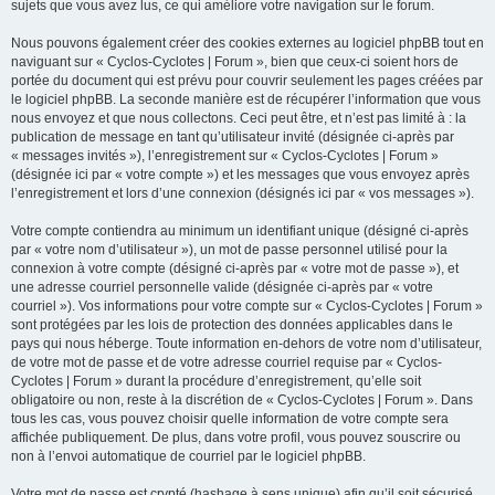
sujets que vous avez lus, ce qui améliore votre navigation sur le forum.
Nous pouvons également créer des cookies externes au logiciel phpBB tout en
naviguant sur « Cyclos-Cyclotes | Forum », bien que ceux-ci soient hors de
portée du document qui est prévu pour couvrir seulement les pages créées par
le logiciel phpBB. La seconde manière est de récupérer l’information que vous
nous envoyez et que nous collectons. Ceci peut être, et n’est pas limité à : la
publication de message en tant qu’utilisateur invité (désignée ci-après par
« messages invités »), l’enregistrement sur « Cyclos-Cyclotes | Forum »
(désignée ici par « votre compte ») et les messages que vous envoyez après
l’enregistrement et lors d’une connexion (désignés ici par « vos messages »).
Votre compte contiendra au minimum un identifiant unique (désigné ci-après
par « votre nom d’utilisateur »), un mot de passe personnel utilisé pour la
connexion à votre compte (désigné ci-après par « votre mot de passe »), et
une adresse courriel personnelle valide (désignée ci-après par « votre
courriel »). Vos informations pour votre compte sur « Cyclos-Cyclotes | Forum »
sont protégées par les lois de protection des données applicables dans le
pays qui nous héberge. Toute information en-dehors de votre nom d’utilisateur,
de votre mot de passe et de votre adresse courriel requise par « Cyclos-
Cyclotes | Forum » durant la procédure d’enregistrement, qu’elle soit
obligatoire ou non, reste à la discrétion de « Cyclos-Cyclotes | Forum ». Dans
tous les cas, vous pouvez choisir quelle information de votre compte sera
affichée publiquement. De plus, dans votre profil, vous pouvez souscrire ou
non à l’envoi automatique de courriel par le logiciel phpBB.
Votre mot de passe est crypté (hashage à sens unique) afin qu’il soit sécurisé.