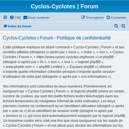
Cyclos-Cyclotes | Forum
FAQ
Nous contacter
S’enregistrer
Connexion
R
R
Index du forum
e
e
Cyclos-Cyclotes | Forum - Politique de confidentialité
c
c
h
h
Cette politique explique en détail comment « Cyclos-Cyclotes | Forum » et ses
sociétés affiliées (désignés ci-après par « nous », « notre », « nos », « Cyclos-
e
e
Cyclotes | Forum », « https://www.cyclos-cyclotes.org/forum ») et phpBB
r
r
(désigné ci-après par « ils », « eux », « leur », « logiciel phpBB »,
« www.phpbb.com », « phpBB Limited », « Équipes phpBB ») utilisent
c
c
n’importe quelle information collectée pendant n’importe quelle session
h
h
d’utilisation de votre part (désignée ci-après par « vos informations »).
e
e
Vos informations sont collectées de deux manières. Premièrement, en
r
r
naviguant sur « Cyclos-Cyclotes | Forum », le logiciel phpBB créera un certain
nombre de cookies, qui sont des petits fichiers textes téléchargés dans les
fichiers temporaires du navigateur Internet de votre ordinateur. Les deux
premiers cookies ne contiennent qu’un identifiant utilisateur (désigné ci-après
par « user-id ») et un identifiant de session invité (désigné ci-après par
« session-id »), qui vous sont automatiquement assignés par le logiciel phpBB.
Un troisième cookie sera créé une fois que vous naviguerez sur les sujets de
« Cyclos-Cyclotes | Forum » et est utilisé pour stocker les informations sur les