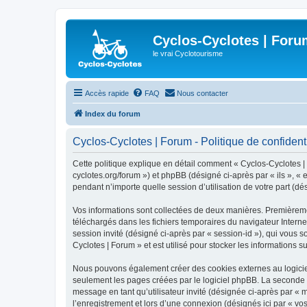
Cyclos-Cyclotes | Foru
le vrai Cyclotourisme
Accès rapide
FAQ
Nous contacter
Index du forum
Cyclos-Cyclotes | Forum - Politique de confidenti
Cette politique explique en détail comment « Cyclos-Cyclotes | F
cyclotes.org/forum ») et phpBB (désigné ci-après par « ils », «
pendant n’importe quelle session d’utilisation de votre part (dé
Vos informations sont collectées de deux manières. Premièrement
téléchargés dans les fichiers temporaires du navigateur Internet
session invité (désigné ci-après par « session-id »), qui vous 
Cyclotes | Forum » et est utilisé pour stocker les informations s
Nous pouvons également créer des cookies externes au logiciel
seulement les pages créées par le logiciel phpBB. La seconde ma
message en tant qu’utilisateur invité (désignée ci-après par «
l’enregistrement et lors d’une connexion (désignés ici par « v