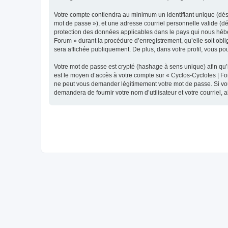
Votre compte contiendra au minimum un identifiant unique (dési
mot de passe »), et une adresse courriel personnelle valide (dé
protection des données applicables dans le pays qui nous héber
Forum » durant la procédure d’enregistrement, qu’elle soit obli
sera affichée publiquement. De plus, dans votre profil, vous po
Votre mot de passe est crypté (hashage à sens unique) afin qu’i
est le moyen d’accès à votre compte sur « Cyclos-Cyclotes | F
ne peut vous demander légitimement votre mot de passe. Si vous
demandera de fournir votre nom d’utilisateur et votre courriel