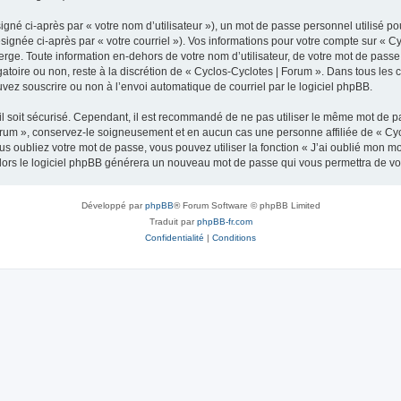
gné ci-après par « votre nom d’utilisateur »), un mot de passe personnel utilisé po
signée ci-après par « votre courriel »). Vos informations pour votre compte sur « C
ge. Toute information en-dehors de votre nom d’utilisateur, de votre mot de passe 
gatoire ou non, reste à la discrétion de « Cyclos-Cyclotes | Forum ». Dans tous les
uvez souscrire ou non à l’envoi automatique de courriel par le logiciel phpBB.
l soit sécurisé. Cependant, il est recommandé de ne pas utiliser le même mot de pas
orum », conservez-le soigneusement et en aucun cas une personne affiliée de « Cyc
 oubliez votre mot de passe, vous pouvez utiliser la fonction « J’ai oublié mon m
, alors le logiciel phpBB générera un nouveau mot de passe qui vous permettra de v
Développé par
phpBB
® Forum Software © phpBB Limited
Traduit par
phpBB-fr.com
Confidentialité
|
Conditions