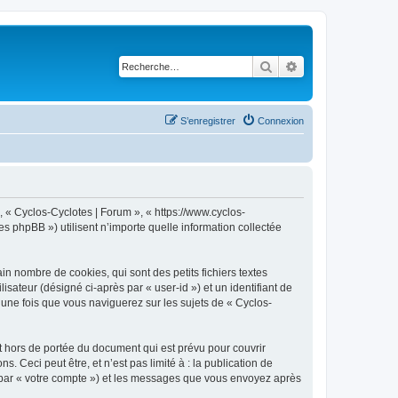
Rechercher
Recherche avancé
S’enregistrer
Connexion
, « Cyclos-Cyclotes | Forum », « https://www.cyclos-
s phpBB ») utilisent n’importe quelle information collectée
n nombre de cookies, qui sont des petits fichiers textes
isateur (désigné ci-après par « user-id ») et un identifiant de
 une fois que vous naviguerez sur les sujets de « Cyclos-
 hors de portée du document qui est prévu pour couvrir
Ceci peut être, et n’est pas limité à : la publication de
ci par « votre compte ») et les messages que vous envoyez après