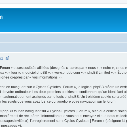
m
alité
orum » et ses sociétés affiliées (désignés ci-après par « nous », « notre », « nos »
 eux », « leur », « logiciel phpBB », « www.phpbb.com », « phpBB Limited », « Équipe
signée ci-après par « vos informations »).
, en naviguant sur « Cyclos-Cyclotes | Forum », le logiciel phpBB créera un certai
 de votre ordinateur. Les deux premiers cookies ne contiennent qu’un identifiant util
sont automatiquement assignés par le logiciel phpBB. Un troisième cookie sera créé
ur les sujets que vous avez lus, ce qui améliore votre navigation sur le forum.
 phpBB tout en naviguant sur « Cyclos-Cyclotes | Forum », bien que ceux-ci soient
nière est de récupérer l’information que vous nous envoyez et que nous collectons. 
 messages invités »), l’enregistrement sur « Cyclos-Cyclotes | Forum » (désignée i
os messages »).