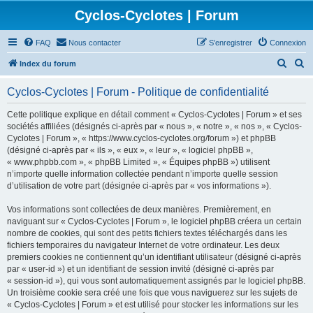
Cyclos-Cyclotes | Forum
FAQ
Nous contacter
S’enregistrer
Connexion
R
R
Index du forum
e
e
Cyclos-Cyclotes | Forum - Politique de confidentialité
c
c
h
h
Cette politique explique en détail comment « Cyclos-Cyclotes | Forum » et ses
sociétés affiliées (désignés ci-après par « nous », « notre », « nos », « Cyclos-
e
e
Cyclotes | Forum », « https://www.cyclos-cyclotes.org/forum ») et phpBB
r
r
(désigné ci-après par « ils », « eux », « leur », « logiciel phpBB »,
« www.phpbb.com », « phpBB Limited », « Équipes phpBB ») utilisent
c
c
n’importe quelle information collectée pendant n’importe quelle session
h
h
d’utilisation de votre part (désignée ci-après par « vos informations »).
e
e
Vos informations sont collectées de deux manières. Premièrement, en
r
r
naviguant sur « Cyclos-Cyclotes | Forum », le logiciel phpBB créera un certain
nombre de cookies, qui sont des petits fichiers textes téléchargés dans les
fichiers temporaires du navigateur Internet de votre ordinateur. Les deux
premiers cookies ne contiennent qu’un identifiant utilisateur (désigné ci-après
par « user-id ») et un identifiant de session invité (désigné ci-après par
« session-id »), qui vous sont automatiquement assignés par le logiciel phpBB.
Un troisième cookie sera créé une fois que vous naviguerez sur les sujets de
« Cyclos-Cyclotes | Forum » et est utilisé pour stocker les informations sur les