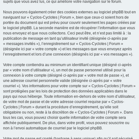
sujets que vous avez lus, ce qui améliore votre navigation sur le forum.
Nous pouvons également créer des cookies externes au logiciel phpBB tout en
naviguant sur « Cyclos-Cyclotes | Forum », bien que ceux-ci soient hors de
portée du document qui est prévu pour couvrir seulement les pages créées par
le logiciel phpBB. La seconde manière est de récupérer l’information que vous
nous envoyez et que nous collectons. Ceci peut être, et n’est pas limité à : la
publication de message en tant qu’utilisateur invité (désignée ci-après par
« messages invités »), l’enregistrement sur « Cyclos-Cyclotes | Forum »
(désignée ici par « votre compte ») et les messages que vous envoyez après
l’enregistrement et lors d’une connexion (désignés ici par « vos messages »).
Votre compte contiendra au minimum un identifiant unique (désigné ci-après
par « votre nom d’utilisateur »), un mot de passe personnel utilisé pour la
connexion à votre compte (désigné ci-après par « votre mot de passe »), et
une adresse courriel personnelle valide (désignée ci-après par « votre
courriel »). Vos informations pour votre compte sur « Cyclos-Cyclotes | Forum »
sont protégées par les lois de protection des données applicables dans le
pays qui nous héberge. Toute information en-dehors de votre nom d’utilisateur,
de votre mot de passe et de votre adresse courriel requise par « Cyclos-
Cyclotes | Forum » durant la procédure d’enregistrement, qu’elle soit
obligatoire ou non, reste à la discrétion de « Cyclos-Cyclotes | Forum ». Dans
tous les cas, vous pouvez choisir quelle information de votre compte sera
affichée publiquement. De plus, dans votre profil, vous pouvez souscrire ou
non à l’envoi automatique de courriel par le logiciel phpBB.
Votre mot de passe est crypté (hashage à sens unique) afin qu’il soit sécurisé.