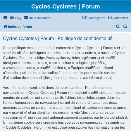
Cyclos-Cyclotes | Forum
FAQ
Nous contacter
S’enregistrer
Connexion
R
R
Index du forum
e
e
Cyclos-Cyclotes | Forum - Politique de confidentialité
c
c
h
h
Cette politique explique en détail comment « Cyclos-Cyclotes | Forum » et ses
sociétés affiliées (désignés ci-après par « nous », « notre », « nos », « Cyclos-
e
e
Cyclotes | Forum », « https://www.cyclos-cyclotes.org/forum ») et phpBB
r
r
(désigné ci-après par « ils », « eux », « leur », « logiciel phpBB »,
« www.phpbb.com », « phpBB Limited », « Équipes phpBB ») utilisent
c
c
n’importe quelle information collectée pendant n’importe quelle session
h
h
d’utilisation de votre part (désignée ci-après par « vos informations »).
e
e
Vos informations sont collectées de deux manières. Premièrement, en
r
r
naviguant sur « Cyclos-Cyclotes | Forum », le logiciel phpBB créera un certain
nombre de cookies, qui sont des petits fichiers textes téléchargés dans les
fichiers temporaires du navigateur Internet de votre ordinateur. Les deux
premiers cookies ne contiennent qu’un identifiant utilisateur (désigné ci-après
par « user-id ») et un identifiant de session invité (désigné ci-après par
« session-id »), qui vous sont automatiquement assignés par le logiciel phpBB.
Un troisième cookie sera créé une fois que vous naviguerez sur les sujets de
« Cyclos-Cyclotes | Forum » et est utilisé pour stocker les informations sur les