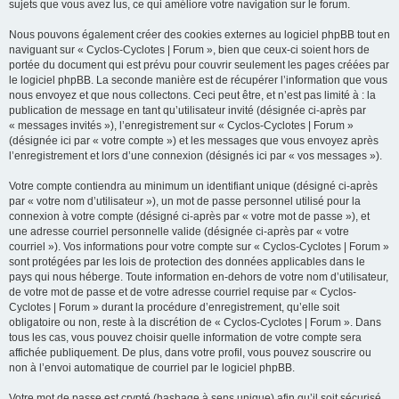
sujets que vous avez lus, ce qui améliore votre navigation sur le forum.
Nous pouvons également créer des cookies externes au logiciel phpBB tout en
naviguant sur « Cyclos-Cyclotes | Forum », bien que ceux-ci soient hors de
portée du document qui est prévu pour couvrir seulement les pages créées par
le logiciel phpBB. La seconde manière est de récupérer l’information que vous
nous envoyez et que nous collectons. Ceci peut être, et n’est pas limité à : la
publication de message en tant qu’utilisateur invité (désignée ci-après par
« messages invités »), l’enregistrement sur « Cyclos-Cyclotes | Forum »
(désignée ici par « votre compte ») et les messages que vous envoyez après
l’enregistrement et lors d’une connexion (désignés ici par « vos messages »).
Votre compte contiendra au minimum un identifiant unique (désigné ci-après
par « votre nom d’utilisateur »), un mot de passe personnel utilisé pour la
connexion à votre compte (désigné ci-après par « votre mot de passe »), et
une adresse courriel personnelle valide (désignée ci-après par « votre
courriel »). Vos informations pour votre compte sur « Cyclos-Cyclotes | Forum »
sont protégées par les lois de protection des données applicables dans le
pays qui nous héberge. Toute information en-dehors de votre nom d’utilisateur,
de votre mot de passe et de votre adresse courriel requise par « Cyclos-
Cyclotes | Forum » durant la procédure d’enregistrement, qu’elle soit
obligatoire ou non, reste à la discrétion de « Cyclos-Cyclotes | Forum ». Dans
tous les cas, vous pouvez choisir quelle information de votre compte sera
affichée publiquement. De plus, dans votre profil, vous pouvez souscrire ou
non à l’envoi automatique de courriel par le logiciel phpBB.
Votre mot de passe est crypté (hashage à sens unique) afin qu’il soit sécurisé.