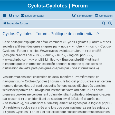
Cyclos-Cyclotes | Forum
FAQ
Nous contacter
S’enregistrer
Connexion
R
R
Index du forum
e
e
Cyclos-Cyclotes | Forum - Politique de confidentialité
c
c
h
h
Cette politique explique en détail comment « Cyclos-Cyclotes | Forum » et ses
sociétés affiliées (désignés ci-après par « nous », « notre », « nos », « Cyclos-
e
e
Cyclotes | Forum », « https://www.cyclos-cyclotes.org/forum ») et phpBB
r
r
(désigné ci-après par « ils », « eux », « leur », « logiciel phpBB »,
« www.phpbb.com », « phpBB Limited », « Équipes phpBB ») utilisent
c
c
n’importe quelle information collectée pendant n’importe quelle session
h
h
d’utilisation de votre part (désignée ci-après par « vos informations »).
e
e
Vos informations sont collectées de deux manières. Premièrement, en
r
r
naviguant sur « Cyclos-Cyclotes | Forum », le logiciel phpBB créera un certain
nombre de cookies, qui sont des petits fichiers textes téléchargés dans les
fichiers temporaires du navigateur Internet de votre ordinateur. Les deux
premiers cookies ne contiennent qu’un identifiant utilisateur (désigné ci-après
par « user-id ») et un identifiant de session invité (désigné ci-après par
« session-id »), qui vous sont automatiquement assignés par le logiciel phpBB.
Un troisième cookie sera créé une fois que vous naviguerez sur les sujets de
« Cyclos-Cyclotes | Forum » et est utilisé pour stocker les informations sur les