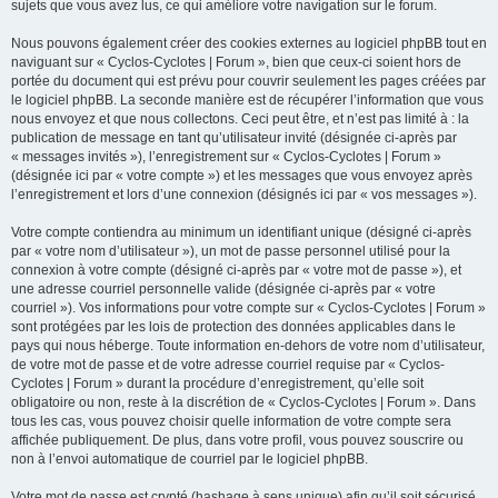
sujets que vous avez lus, ce qui améliore votre navigation sur le forum.
Nous pouvons également créer des cookies externes au logiciel phpBB tout en
naviguant sur « Cyclos-Cyclotes | Forum », bien que ceux-ci soient hors de
portée du document qui est prévu pour couvrir seulement les pages créées par
le logiciel phpBB. La seconde manière est de récupérer l’information que vous
nous envoyez et que nous collectons. Ceci peut être, et n’est pas limité à : la
publication de message en tant qu’utilisateur invité (désignée ci-après par
« messages invités »), l’enregistrement sur « Cyclos-Cyclotes | Forum »
(désignée ici par « votre compte ») et les messages que vous envoyez après
l’enregistrement et lors d’une connexion (désignés ici par « vos messages »).
Votre compte contiendra au minimum un identifiant unique (désigné ci-après
par « votre nom d’utilisateur »), un mot de passe personnel utilisé pour la
connexion à votre compte (désigné ci-après par « votre mot de passe »), et
une adresse courriel personnelle valide (désignée ci-après par « votre
courriel »). Vos informations pour votre compte sur « Cyclos-Cyclotes | Forum »
sont protégées par les lois de protection des données applicables dans le
pays qui nous héberge. Toute information en-dehors de votre nom d’utilisateur,
de votre mot de passe et de votre adresse courriel requise par « Cyclos-
Cyclotes | Forum » durant la procédure d’enregistrement, qu’elle soit
obligatoire ou non, reste à la discrétion de « Cyclos-Cyclotes | Forum ». Dans
tous les cas, vous pouvez choisir quelle information de votre compte sera
affichée publiquement. De plus, dans votre profil, vous pouvez souscrire ou
non à l’envoi automatique de courriel par le logiciel phpBB.
Votre mot de passe est crypté (hashage à sens unique) afin qu’il soit sécurisé.