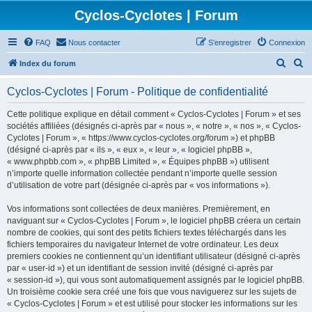
Cyclos-Cyclotes | Forum
FAQ
Nous contacter
S’enregistrer
Connexion
R
R
Index du forum
e
e
Cyclos-Cyclotes | Forum - Politique de confidentialité
c
c
h
h
Cette politique explique en détail comment « Cyclos-Cyclotes | Forum » et ses
sociétés affiliées (désignés ci-après par « nous », « notre », « nos », « Cyclos-
e
e
Cyclotes | Forum », « https://www.cyclos-cyclotes.org/forum ») et phpBB
r
r
(désigné ci-après par « ils », « eux », « leur », « logiciel phpBB »,
« www.phpbb.com », « phpBB Limited », « Équipes phpBB ») utilisent
c
c
n’importe quelle information collectée pendant n’importe quelle session
h
h
d’utilisation de votre part (désignée ci-après par « vos informations »).
e
e
Vos informations sont collectées de deux manières. Premièrement, en
r
r
naviguant sur « Cyclos-Cyclotes | Forum », le logiciel phpBB créera un certain
nombre de cookies, qui sont des petits fichiers textes téléchargés dans les
fichiers temporaires du navigateur Internet de votre ordinateur. Les deux
premiers cookies ne contiennent qu’un identifiant utilisateur (désigné ci-après
par « user-id ») et un identifiant de session invité (désigné ci-après par
« session-id »), qui vous sont automatiquement assignés par le logiciel phpBB.
Un troisième cookie sera créé une fois que vous naviguerez sur les sujets de
« Cyclos-Cyclotes | Forum » et est utilisé pour stocker les informations sur les