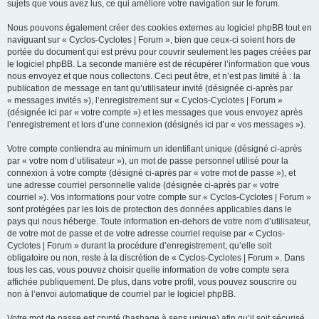
sujets que vous avez lus, ce qui améliore votre navigation sur le forum.
Nous pouvons également créer des cookies externes au logiciel phpBB tout en
naviguant sur « Cyclos-Cyclotes | Forum », bien que ceux-ci soient hors de
portée du document qui est prévu pour couvrir seulement les pages créées par
le logiciel phpBB. La seconde manière est de récupérer l’information que vous
nous envoyez et que nous collectons. Ceci peut être, et n’est pas limité à : la
publication de message en tant qu’utilisateur invité (désignée ci-après par
« messages invités »), l’enregistrement sur « Cyclos-Cyclotes | Forum »
(désignée ici par « votre compte ») et les messages que vous envoyez après
l’enregistrement et lors d’une connexion (désignés ici par « vos messages »).
Votre compte contiendra au minimum un identifiant unique (désigné ci-après
par « votre nom d’utilisateur »), un mot de passe personnel utilisé pour la
connexion à votre compte (désigné ci-après par « votre mot de passe »), et
une adresse courriel personnelle valide (désignée ci-après par « votre
courriel »). Vos informations pour votre compte sur « Cyclos-Cyclotes | Forum »
sont protégées par les lois de protection des données applicables dans le
pays qui nous héberge. Toute information en-dehors de votre nom d’utilisateur,
de votre mot de passe et de votre adresse courriel requise par « Cyclos-
Cyclotes | Forum » durant la procédure d’enregistrement, qu’elle soit
obligatoire ou non, reste à la discrétion de « Cyclos-Cyclotes | Forum ». Dans
tous les cas, vous pouvez choisir quelle information de votre compte sera
affichée publiquement. De plus, dans votre profil, vous pouvez souscrire ou
non à l’envoi automatique de courriel par le logiciel phpBB.
Votre mot de passe est crypté (hashage à sens unique) afin qu’il soit sécurisé.