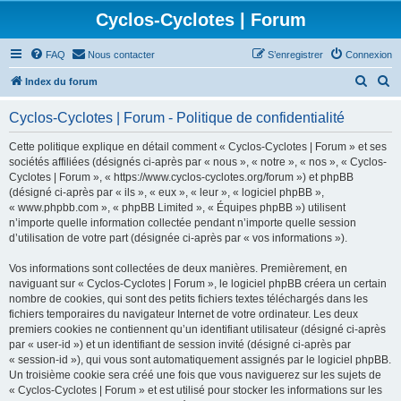
Cyclos-Cyclotes | Forum
FAQ
Nous contacter
S’enregistrer
Connexion
R
R
Index du forum
e
e
Cyclos-Cyclotes | Forum - Politique de confidentialité
c
c
h
h
Cette politique explique en détail comment « Cyclos-Cyclotes | Forum » et ses
sociétés affiliées (désignés ci-après par « nous », « notre », « nos », « Cyclos-
e
e
Cyclotes | Forum », « https://www.cyclos-cyclotes.org/forum ») et phpBB
r
r
(désigné ci-après par « ils », « eux », « leur », « logiciel phpBB »,
« www.phpbb.com », « phpBB Limited », « Équipes phpBB ») utilisent
c
c
n’importe quelle information collectée pendant n’importe quelle session
h
h
d’utilisation de votre part (désignée ci-après par « vos informations »).
e
e
Vos informations sont collectées de deux manières. Premièrement, en
r
r
naviguant sur « Cyclos-Cyclotes | Forum », le logiciel phpBB créera un certain
nombre de cookies, qui sont des petits fichiers textes téléchargés dans les
fichiers temporaires du navigateur Internet de votre ordinateur. Les deux
premiers cookies ne contiennent qu’un identifiant utilisateur (désigné ci-après
par « user-id ») et un identifiant de session invité (désigné ci-après par
« session-id »), qui vous sont automatiquement assignés par le logiciel phpBB.
Un troisième cookie sera créé une fois que vous naviguerez sur les sujets de
« Cyclos-Cyclotes | Forum » et est utilisé pour stocker les informations sur les