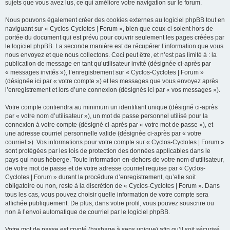
sujets que vous avez lus, ce qui améliore votre navigation sur le forum.
Nous pouvons également créer des cookies externes au logiciel phpBB tout en
naviguant sur « Cyclos-Cyclotes | Forum », bien que ceux-ci soient hors de
portée du document qui est prévu pour couvrir seulement les pages créées par
le logiciel phpBB. La seconde manière est de récupérer l’information que vous
nous envoyez et que nous collectons. Ceci peut être, et n’est pas limité à : la
publication de message en tant qu’utilisateur invité (désignée ci-après par
« messages invités »), l’enregistrement sur « Cyclos-Cyclotes | Forum »
(désignée ici par « votre compte ») et les messages que vous envoyez après
l’enregistrement et lors d’une connexion (désignés ici par « vos messages »).
Votre compte contiendra au minimum un identifiant unique (désigné ci-après
par « votre nom d’utilisateur »), un mot de passe personnel utilisé pour la
connexion à votre compte (désigné ci-après par « votre mot de passe »), et
une adresse courriel personnelle valide (désignée ci-après par « votre
courriel »). Vos informations pour votre compte sur « Cyclos-Cyclotes | Forum »
sont protégées par les lois de protection des données applicables dans le
pays qui nous héberge. Toute information en-dehors de votre nom d’utilisateur,
de votre mot de passe et de votre adresse courriel requise par « Cyclos-
Cyclotes | Forum » durant la procédure d’enregistrement, qu’elle soit
obligatoire ou non, reste à la discrétion de « Cyclos-Cyclotes | Forum ». Dans
tous les cas, vous pouvez choisir quelle information de votre compte sera
affichée publiquement. De plus, dans votre profil, vous pouvez souscrire ou
non à l’envoi automatique de courriel par le logiciel phpBB.
Votre mot de passe est crypté (hashage à sens unique) afin qu’il soit sécurisé.